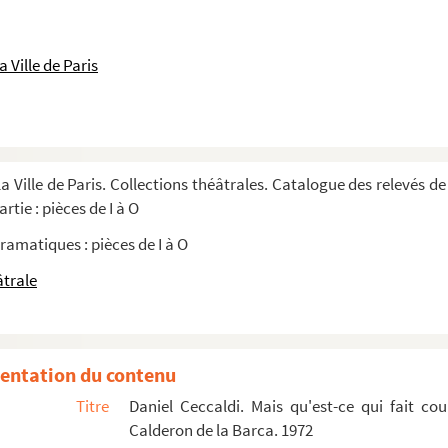
1920
ce en 3 actes et 9 tableaux. Adaptation d'...
 Ville de Paris
 2 actes. 1923
1
a Ville de Paris. Collections théâtrales. Catalogue des relevés de
5 actes. 1842
rtie : pièces de I à O
ramatiques : pièces de I à O
âtrale
ketch en 1 acte. 1916
48
n 3 actes. 1920
entation du contenu
 comédie en 1 acte. 1911
Titre
Daniel Ceccaldi. Mais qu'est-ce qui fait co
nuit à Madrid? : comédie d'après Calde...
Calderon de la Barca. 1972
 en scène de Maurice Ducasse (Paris : Festival du Marais, Théâ...