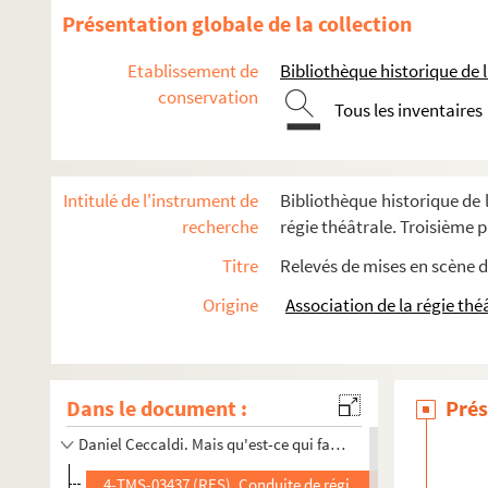
Louis Verneuil. Mademoiselle ma mère : pièce en 3 actes. 
Présentation globale de la collection
André de Lorde, André Heuzé. La madone des Sleepings : piè
Etablissement de
Bibliothèque historique de la
Hermann Sudermann. Magda : pièce en 4 actes. 1895
conservation
René Dorin. Mailloche : comédie en 4 actes. 1939
Tous les inventaires
Pierre Palau, Jean Velu. Une main dans l'ombre : drame en
André Roussin. La main de César : comédie en 3 actes. 195
Intitulé de l'instrument de
Bibliothèque historique de l
Léon Gozlan. La main droite et la main gauche : drame en 
recherche
régie théâtrale. Troisième pa
Pierre Veber. Main gauche : comédie en 3 actes. 1900
Titre
Relevés de mises en scène d
Georges Feydeau. La main passe ! : pièce en 4 actes. 1904
Origine
Association de la régie thé
Yves Mirande, Saint-Granier. Les mains de ces messieurs : s
Jean-Paul Sartre. Les mains sales : pièce en 7 tableaux. 19
Félix Gandera. Mais les hommes n'en sauront rien : pièce e
Dans le document :
Prés
Georges Feydeau. Mais n'te promène donc pas toute nue ! :
Daniel Ceccaldi. Mais qu'est-ce qui fait courir les femmes la 
4-TMS-03437 (RES). Conduite de régie plateau pour la mise