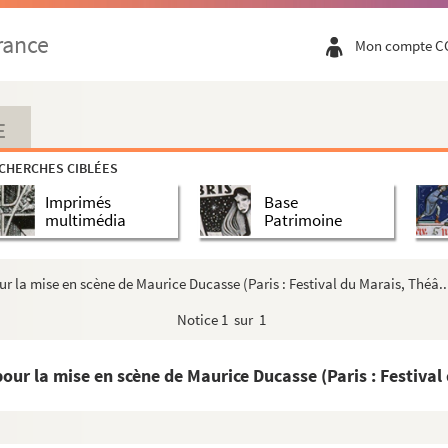
ctes. 1901
rance
Mon compte C
: pièce en 3 actes. 1891
ce en 3 actes. 1904
E
 3 actes. 1890
CHERCHES CIBLÉES
Imprimés
Base
die en 3 actes précédés d'un prologue. 1893
multimédia
Patrimoine
 la mise en scène de Maurice Ducasse (Paris : Festival du Marais, Théâ..
ille en 3 actes. 1904
Notice
1 sur 1
actes. 1839
 actes en prose. 1851
ur la mise en scène de Maurice Ducasse (Paris : Festival 
-bouffe en 4 actes. 1927
emme : comédie en 4 actes. 1906