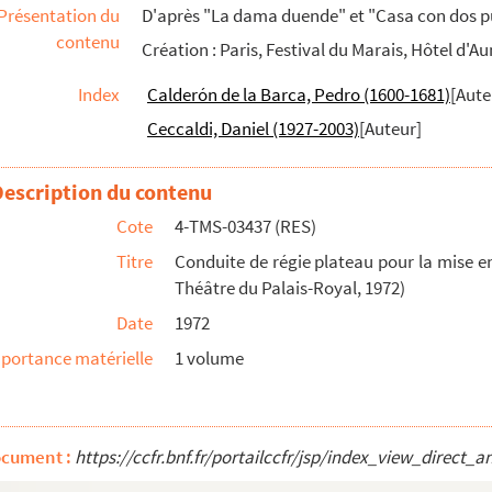
Présentation du
D'après "La dama duende" et "Casa con dos pu
contenu
Création : Paris, Festival du Marais, Hôtel d'Au
en 3 actes. 1945
Index
Calderón de la Barca, Pedro (1600-1681)
[Aute
Ceccaldi, Daniel (1927-2003)
[Auteur]
894
7
Description du contenu
 et 12 tableaux. 1864
Cote
4-TMS-03437 (RES)
 1920
Titre
Conduite de régie plateau pour la mise en
863
Théâtre du Palais-Royal, 1972)
en 3 actes. 1920
Date
1972
portance matérielle
1 volume
omédie en 3 actes. 1926
 ?
 5 tableaux. 1883
ocument :
https://ccfr.bnf.fr/portailccfr/jsp/index_view_dir
1920