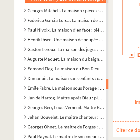
Georges Mitchell. La maison : pièce en 3 actes. 1901
Federico Garcia Lorca. La maison de Bernarda Alba : pièce 
Paul Nivoix. La maison d'en face : pièce en 3 actes. 1932
Henrik Ibsen. Une maison de poupée : drame en 3 actes. 1
Gaston Leroux. La maison des juges : pièce en 3 actes. 190
Auguste Maquet. La maison du baigneur : drame en 5 actes
Edmond Fleg. La maison du Bon Dieu : comédie en 3 actes.
Dumanoir. La maison sans enfants : comédie en 3 actes. 1
Émile Fabre. La maison sous l'orage : comédie dramatique 
Jan de Hartog. Maître après Dieu : pièce en 3 actes. 1948
Im
Georges Berr, Louis Verneuil. Maître Bolbec et son mari : c
Jehan Bouvelet. Le maître chanteur : pièce en 4 actes. 1947
Georges Ohnet. Le maître de Forges : comédie en 4 actes et
Citer ce d
Paul Raynal. Le maître de son coeur : comédie en 3 actes. 