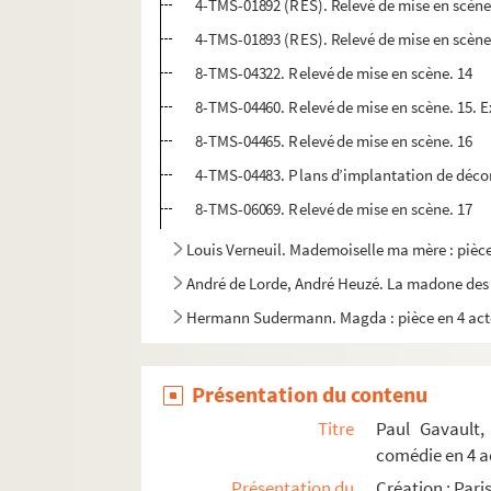
4-TMS-01892 (RES). Relevé de mise en scène
4-TMS-01893 (RES). Relevé de mise en scène
8-TMS-04322. Relevé de mise en scène. 14
8-TMS-04460. Relevé de mise en scène. 15. E
8-TMS-04465. Relevé de mise en scène. 16
4-TMS-04483. Plans d’implantation de décor 
8-TMS-06069. Relevé de mise en scène. 17
Louis Verneuil. Mademoiselle ma mère : pièce
André de Lorde, André Heuzé. La madone des Sl
Hermann Sudermann. Magda : pièce en 4 act
René Dorin. Mailloche : comédie en 4 actes. 
Pierre Palau, Jean Velu. Une main dans l'omb
Présentation du contenu
André Roussin. La main de César : comédie en
Titre
Paul Gavault,
Léon Gozlan. La main droite et la main gauch
comédie en 4 a
Présentation du
Création : Par
Pierre Veber. Main gauche : comédie en 3 act