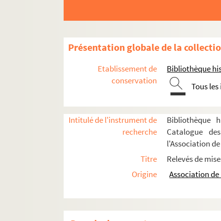
Pierre Veber. Madame est avec moi ! : comédi
Eugène Grangé, Victor Bernard. Madame est c
Maurice Hennequin, Pierre Veber, Henry de Gor
Présentation globale de la collecti
Paul Gavault, Georges Berr. Madame Flirt : c
Etablissement de
Bibliothèque his
Alphonse Lemonnier, Louis Péricaud. Madame 
conservation
Tous les
Marc Monnier. Madame Lili : comédie en 1 ac
Jules Chancel, Henri de Gorsse. Madame l'ord
Intitulé de l'instrument de
Bibliothèque h
Ernest Blum, Raoul Toché. Madame Mongodin 
recherche
Catalogue des
Madame Portier : pièce en 3 actes. Entre 1850
l'Association de 
Victorien Sardou, Émile Moreau. Madame san
Titre
Relevés de mise
Jean Sarment. Madelon : comédie en 4 actes.
Origine
Association de 
Jacques Deval. Mademoiselle : comédie en 3 
Maurice Champagne. Mademoiselle Aurore : c
Alexandre Dumas. Mademoiselle de Belle-Isle 