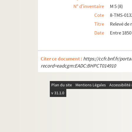
N° d'inventaire
M 5 (8)
Gaston Leroux. La maison des juges : pièce en
Cote
8-TMS-013
Auguste Maquet. La maison du baigneur : dra
Titre
Relevé de 
Edmond Fleg. La maison du Bon Dieu : comédi
Date
Entre 1850
Dumanoir. La maison sans enfants : comédie 
Émile Fabre. La maison sous l'orage : comédi
Jan de Hartog. Maître après Dieu : pièce en 3
Citer ce document :
https://ccfr.bnf.fr/por
Georges Berr, Louis Verneuil. Maître Bolbec e
record=eadcgm:EADC:BHPCT014910
Jehan Bouvelet. Le maître chanteur : pièce en
Georges Ohnet. Le maître de Forges : comédie
Plan du site
Mentions Légales
Accessibilit
Paul Raynal. Le maître de son coeur : comédi
v 31.1.0
Emile Augier. Maître Guérin : comédie en 5 ac
Louis Verneuil. La maîtresse de Bridge : comé
Félix Duquesnel, André Barde. La maîtresse de
Louis Davyl. La maîtresse légitime : comédie 