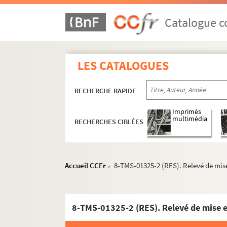
Jean de Létraz. Ma femme est timbrée : coméd
Denys Amiel. Ma liberté ! : comédie en 3 actes
Catalogue co
André Birabeau. Ma soeur de luxe : pièce en 3
Georges Berr, Louis Verneuil. Ma soeur et moi
LES CATALOGUES
Paul Gavault. Ma tante d'Honfleur : comédie-
André Heuzé, Étienne Arnaud. Ma tante la mouk
RECHERCHE RAPIDE
Jean Cocteau. La machine à écrire : pièce en 
Albin Valabrègue. Madame a ses brevets : co
Imprimés
multimédia
RECHERCHES CIBLÉES
Joseph Aude. Madame Angot au sérail de Con
Charles Vildrac. Madame Béliard : pièce en 3 
Alexandre Debray. Madame Bluff : comédie en
Accueil CCFr
8-TMS-01325-2 (RES). Relevé de mise
>
Paul Clerouc. Madame Denis marie sa nièce: 1
Jean Pellerin. Madame en aura un : petite mor
Pierre Veber. Madame est avec moi ! : comédi
8-TMS-01325-2 (RES). Relevé de mise e
Eugène Grangé, Victor Bernard. Madame est c