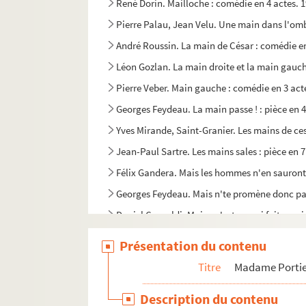
René Dorin. Mailloche : comédie en 4 actes. 
Pierre Palau, Jean Velu. Une main dans l'omb
André Roussin. La main de César : comédie en
Léon Gozlan. La main droite et la main gauch
Pierre Veber. Main gauche : comédie en 3 act
Georges Feydeau. La main passe ! : pièce en 4
Yves Mirande, Saint-Granier. Les mains de ces
Jean-Paul Sartre. Les mains sales : pièce en 
Félix Gandera. Mais les hommes n'en sauront r
Georges Feydeau. Mais n'te promène donc pas 
Daniel Ceccaldi. Mais qu'est-ce qui fait couri
Georges Mitchell. La maison : pièce en 3 acte
Présentation du contenu
Federico Garcia Lorca. La maison de Bernarda
Titre
Madame Portier 
Paul Nivoix. La maison d'en face : pièce en 3 
Description du contenu
Henrik Ibsen. Une maison de poupée : drame 