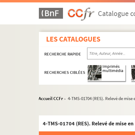
Graham Greene. Living room : pièce en 2 acte
Francis de Croisset. La livrée de M. le Comte :
Catalogue co
Henri Chivot. Les locataires de M. Blondeau :
Paul Hervieu. La loi de l'Homme : comédie en
LES CATALOGUES
Maurice Landay. La loi de pardon : pièce en 4
Henry Meilhac et Ludovic Halévy. Lolotte : c
RECHERCHE RAPIDE
Alfred de Musset. Lorenzaccio : drame en 5 ac
Maurice Devilliers. Loriot : comédie militaire 
Imprimés
multimédia
RECHERCHES CIBLÉES
Casimir Delavigne. Louis XI : tragédie en 5 ac
Arthur Bernède. La loupiotte : drame en 5 act
Romain Rolland. Les loups : pièce en 3 actes.
Accueil CCFr
4-TMS-01704 (RES). Relevé de mise e
>
Pierre Véber. Loute : comédie en 4 actes. 190
John Galsworthy. Loyauté : pièce en 3 actes.
Marcel Aymé. Lucienne et le boucher : pièce e
4-TMS-01704 (RES). Relevé de mise en 
Victor Hugo. Lucrèce Borgia : drame en 3 act