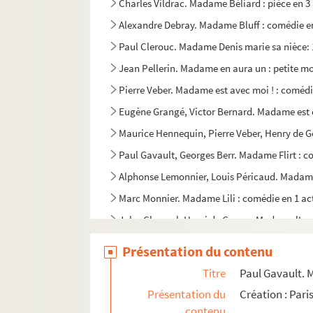
Charles Vildrac. Madame Béliard : pièce en 3 
Alexandre Debray. Madame Bluff : comédie en
Paul Clerouc. Madame Denis marie sa nièce: 1
Jean Pellerin. Madame en aura un : petite mor
Pierre Veber. Madame est avec moi ! : comédi
Eugène Grangé, Victor Bernard. Madame est c
Maurice Hennequin, Pierre Veber, Henry de Gor
Paul Gavault, Georges Berr. Madame Flirt : c
Alphonse Lemonnier, Louis Péricaud. Madame 
Marc Monnier. Madame Lili : comédie en 1 ac
Jules Chancel, Henri de Gorsse. Madame l'ord
Ernest Blum, Raoul Toché. Madame Mongodin 
Présentation du contenu
Madame Portier : pièce en 3 actes. Entre 1850
Titre
Paul Gavault. M
Victorien Sardou, Émile Moreau. Madame san
Présentation du
Création : Pari
Jean Sarment. Madelon : comédie en 4 actes.
contenu