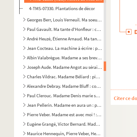
4-TMS-07330. Plantations de décor
Georges Berr, Louis Verneuil. Ma soeur et moi : comédie en 
Paul Gavault. Ma tante d'Honfleur : comédie-bouffe en 3 a
André Heuzé, Étienne Arnaud. Ma tante la moukère ou l'écu d
Jean Cocteau. La machine à écrire : pièce en 3 actes. 1941
Albin Valabrègue. Madame a ses brevets : comédie en 1 act
Joseph Aude. Madame Angot au sérail de Constantinople :
Charles Vildrac. Madame Béliard : pièce en 3 actes. 1925
Alexandre Debray. Madame Bluff : comédie en 3 actes. 190
Paul Clerouc. Madame Denis marie sa nièce: 1 acte en vers
Citer ce d
Jean Pellerin. Madame en aura un : petite moralité en 1 act
Pierre Veber. Madame est avec moi ! : comédie-vaudeville e
Eugène Grangé, Victor Bernard. Madame est couchée : com
Maurice Hennequin, Pierre Veber, Henry de Gorsse. Madame e