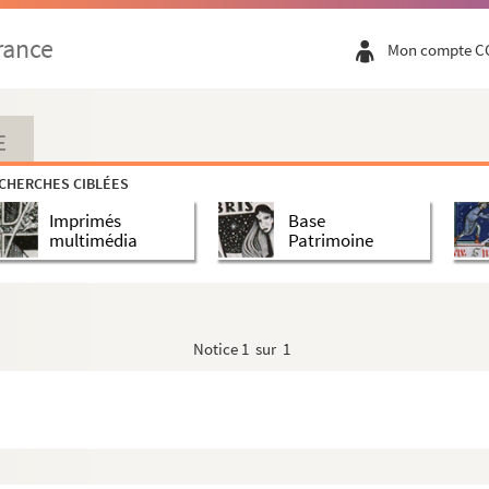
rance
Mon compte C
04
. 1832
ux. Adaptation d'après le roman d'Aristid...
E
CHERCHES CIBLÉES
Imprimés
Base
ar Mme Léonie Jean Proix. 1928
multimédia
Patrimoine
48
Notice
1 sur 1
e. 1876
6 tableaux. 1889