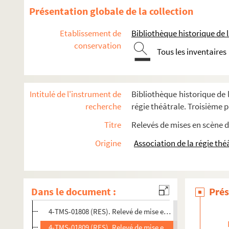
Maurice Donnay. Lysistrata : comédie en 4 actes et 1 prolo
Présentation globale de la collection
Fabrice Carré, Paul Bilhaud. Ma bru! : comédie en 3 actes.
Etablissement de
Bibliothèque historique de la
Henry Meilhac, Philippe Gille. Ma camarade : pièce en 5 ac
conservation
Henry Meilhac. Ma cousine : comédie en 3 actes. 1890
Tous les inventaires
Louis Verneuil. Ma cousine de Varsovie : comédie en 3 acte
Pierre Veber, Maurice Soulié. Ma fée : comédie en 3 actes. 
Intitulé de l'instrument de
Bibliothèque historique de l
Jean de Létraz. Ma femme est timbrée : comédie-vaudeville
recherche
régie théâtrale. Troisième pa
Denys Amiel. Ma liberté ! : comédie en 3 actes et 4 tableaux
Titre
Relevés de mises en scène d
André Birabeau. Ma soeur de luxe : pièce en 3 actes. 1933
Origine
Association de la régie thé
4-TMS-01804 (RES). Relevé de mise en scène. 1. Mise en s
4-TMS-01805 (RES). Relevé de mise en scène. 2. Texte de l
4-TMS-01806 (RES). Conduite de régie. 1
Dans le document :
Prés
4-TMS-01807 (RES). Texte de la pièce
4-TMS-01808 (RES). Relevé de mise en scène. 3
4-TMS-01809 (RES). Relevé de mise en scène. 4