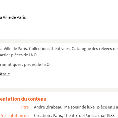
gue. 1892
 1899
 Ville de Paris
tes. 1883
s. 1923
1901
a Ville de Paris. Collections théâtrales. Catalogue des relevés de
 en 3 actes. 1938
rtie : pièces de I à O
. 1936
ramatiques : pièces de I à O
âtrale
cène de André Lefaur
a pièce
entation du contenu
Titre
André Birabeau. Ma soeur de luxe : pièce en 3 
Présentation du
Création : Paris, Théâtre de Paris, 5 mai 1933.