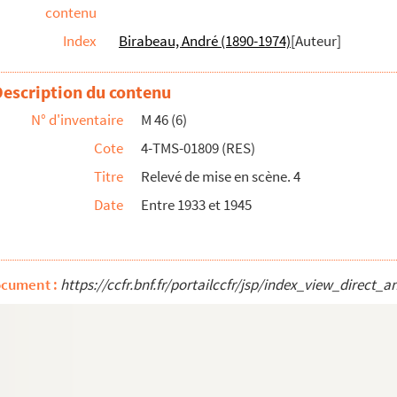
contenu
Index
Birabeau, André (1890-1974)
[Auteur]
3 actes. 1928
ctes. 1914
Description du contenu
e ma tante : folie-vaudeville en 3 actes....
N° d'inventaire
M 46 (6)
Cote
4-TMS-01809 (RES)
e. 1890
Titre
Relevé de mise en scène. 4
 mélodrame comique en 3 actes. 1800
Date
Entre 1933 et 1945
8
. 1924
ocument :
https://ccfr.bnf.fr/portailccfr/jsp/index_view_dir
e. Entre 1880 et 1945
n 3 actes. 1937
édie en 1 acte. 1868
t son filleul : pièce en 3 actes. 1916