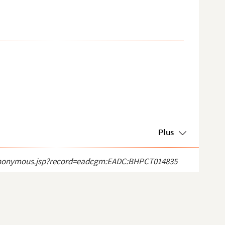
Plus
ect_anonymous.jsp?record=eadcgm:EADC:BHPCT014835