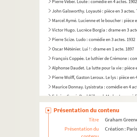
Pierre Véber. Loute : comédie en 4 actes. 190
John Galsworthy. Loyauté : pièce en 3 actes.
Marcel Aymé. Lucienne et le boucher : pièce e
Victor Hugo. Lucrèce Borgia : drame en 3 act
Pierre Scize. Ludo : comédie en 3 actes. 1932
Oscar Méténier. Lui ! : drame en 1 acte. 1897
François Coppée. Le luthier de Crémone : com
Alphonse Daudet. La lutte pour la vie : pièce 
Pierre Wolff, Gaston Leroux. Le lys : pièce en 
Maurice Donnay. Lysistrata : comédie en 4 act
Fabrice Carré, Paul Bilhaud. Ma bru! : comédi
Henry Meilhac, Philippe Gille. Ma camarade : 
Présentation du contenu
Henry Meilhac. Ma cousine : comédie en 3 ac
Titre
Graham Greene. 
Louis Verneuil. Ma cousine de Varsovie : comé
Présentation du
Création : Pari
Pierre Veber, Maurice Soulié. Ma fée : comédi
contenu