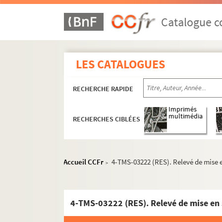
Louis Le Lasseur. Les larmes de Corneille : co
René Charles Guilbert de Pixérécourt, August
Catalogue co
André Sylvane. La layette : comédie en 3 acte
Joseph Bouchardy. Lazare le pâtre : drame en
LES CATALOGUES
Jean-François Regnard. Le légataire universel
Jean La Rode, Alévy. La légion étrangère : piè
RECHERCHE RAPIDE
Marivaux. Le legs : comédie en 1 acte. 1736
Fernand Nozière. Leïla : comédie en 3 actes. 
Imprimés
multimédia
RECHERCHES CIBLÉES
Francis de Croisset, Maurice de Waleffe. Le je
Jean Anouilh. Leocadia : comédie en 3 actes 
Claude Magnier. Léon ou la Bonne formule : 
Accueil CCFr
4-TMS-03222 (RES). Relevé de mise 
>
Edouard Brisebarre, Eugène Nus. Léonard : dr
Georges Feydeau. Léonie est en avance ou Le m
Jean Sarment. Léopold le bien aimé : pièce en
4-TMS-03222 (RES). Relevé de mise en 
Armand Chaulieu et Henri Feugère. Lequel ? :