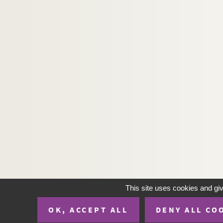
Gaston Leroux. La maison des juges : pièce en
Auguste Maquet. La maison du baigneur : dra
Edmond Fleg. La maison du Bon Dieu : comédi
Dumanoir. La maison sans enfants : comédie 
Émile Fabre. La maison sous l'orage : comédi
Jan de Hartog. Maître après Dieu : pièce en 3
Georges Berr, Louis Verneuil. Maître Bolbec e
Jehan Bouvelet. Le maître chanteur : pièce en
Georges Ohnet. Le maître de Forges : comédie
Paul Raynal. Le maître de son coeur : comédi
Emile Augier. Maître Guérin : comédie en 5 ac
Louis Verneuil. La maîtresse de Bridge : comé
This site uses cookies and gi
Félix Duquesnel, André Barde. La maîtresse de
OK, ACCEPT ALL
DENY ALL CO
Louis Davyl. La maîtresse légitime : comédie 