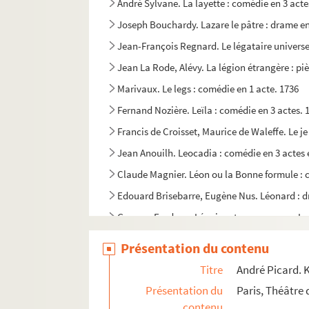
André Sylvane. La layette : comédie en 3 acte
Joseph Bouchardy. Lazare le pâtre : drame en
Jean-François Regnard. Le légataire universel
Jean La Rode, Alévy. La légion étrangère : piè
Marivaux. Le legs : comédie en 1 acte. 1736
Fernand Nozière. Leïla : comédie en 3 actes. 
Francis de Croisset, Maurice de Waleffe. Le je
Jean Anouilh. Leocadia : comédie en 3 actes 
Claude Magnier. Léon ou la Bonne formule : 
Edouard Brisebarre, Eugène Nus. Léonard : dr
Georges Feydeau. Léonie est en avance ou Le m
Jean Sarment. Léopold le bien aimé : pièce en
Présentation du contenu
Armand Chaulieu et Henri Feugère. Lequel ? :
Titre
André Picard. K
William Somerset Maugham. La lettre : pièce 
Présentation du
Paris, Théâtre 
Marcel Pagnol. Les lettres de mon moulin. D
contenu