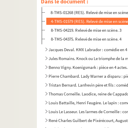
Dans le document :
André Picard. Kiki : pièce en 3 actes. 1918
8-TMS-01268 (RES). Relevé de mise en scène.
4-TMS-01579 (RES). Relevé de mise en scène
8-TMS-04219. Relevé de mise en scène. 3
8-TMS-04375. Relevé de mise en scène. 4
Jacques Deval. KMX Labrador : comédie en 4 a
Jules Romains. Knock ou Le triomphe de la m
Benno Vigny. Koenigsmark : pièce en 4 actes.
Pierre Chambard. Lady Warner a disparu : pièc
Tristan Bernard. Lanfrevin père et fils : coméd
Thomas Corneille. Laodice, reine de Cappadoce
Louis Battaille, Henri Feugère. Le lapin : com
Louis Le Lasseur. Les larmes de Corneille : co
René Charles Guilbert de Pixérécourt, August