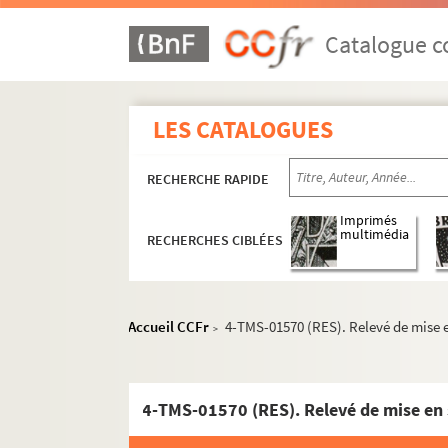
André Picard. Jeunesse : pièce en 3 actes. 19
Alexandre Dumas. La jeunesse de Louis XIV : 
Catalogue co
Alexandre Dumas, Auguste Maquet. La jeuness
Ponson du Terrail. La jeunesse du roi Henri : 
LES CATALOGUES
Henri Decoin. Jeux dangereux : comédie en 3
Noël Coward. Jeux d'esprits : comédie en 3 a
RECHERCHE RAPIDE
Andrée Méry. Les jeux sont faits ! : comédie en
Jean Guitton. Jim la houlette, roi des voleurs 
Imprimés
multimédia
RECHERCHES CIBLÉES
Théodore Barrière, Lambert-Thiboust. Les joc
Louis Verneuil. La joie d'aimer : pièce en 4 ac
Anicet-Bourgeois, Pierre Decourcelle. La joie
Accueil CCFr
4-TMS-01570 (RES). Relevé de mise en
>
Madame Émile de Girardin. La joie fait peur :
Philippe Hériat. Les joies de la famille : pièce
Georges Berr. J'ose pas : comédie. 1914
Colette Audry. Josefa : pièce en 2 actes. 1961