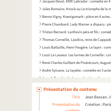
Jacques Deval. KMX Labrador : comédie en 4 a
Jules Romains. Knock ou Le triomphe de la m
Benno Vigny. Koenigsmark : pièce en 4 actes.
Pierre Chambard. Lady Warner a disparu : pièc
Tristan Bernard. Lanfrevin père et fils : coméd
Thomas Corneille. Laodice, reine de Cappadoce
Louis Battaille, Henri Feugère. Le lapin : com
Louis Le Lasseur. Les larmes de Corneille : co
René Charles Guilbert de Pixérécourt, August
André Sylvane. La layette : comédie en 3 acte
Joseph Bouchardy. Lazare le pâtre : drame en
Jean-François Regnard. Le légataire universel
Présentation du contenu
Jean La Rode, Alévy. La légion étrangère : piè
Titre
Jean Bassan. Ju
Marivaux. Le legs : comédie en 1 acte. 1736
Présentation du
Création : Pari
Fernand Nozière. Leïla : comédie en 3 actes. 
contenu