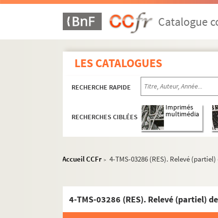
Hugo von Hofmannsthal. Jedermann ou le jeu
Romain Rolland. Le jeu de l'amour et de la m
Catalogue co
Marivaux. Le jeu de l'amour et du hasard : co
Clairville et Adolphe Salvat. La jeune et la v
LES CATALOGUES
Louis Verneuil. La jeune fille au bain : coméd
André Haguet. Une jeune fille savait : 3 actes
RECHERCHE RAPIDE
Paul Armont, Marcel Gerbidon. Jeunes filles d
André Picard. Jeunesse : pièce en 3 actes. 19
Imprimés
multimédia
RECHERCHES CIBLÉES
Alexandre Dumas. La jeunesse de Louis XIV : 
Alexandre Dumas, Auguste Maquet. La jeuness
Ponson du Terrail. La jeunesse du roi Henri : 
Accueil CCFr
4-TMS-03286 (RES). Relevé (partiel) 
>
Henri Decoin. Jeux dangereux : comédie en 3
Noël Coward. Jeux d'esprits : comédie en 3 a
Andrée Méry. Les jeux sont faits ! : comédie en
4-TMS-03286 (RES). Relevé (partiel) de
Jean Guitton. Jim la houlette, roi des voleurs 