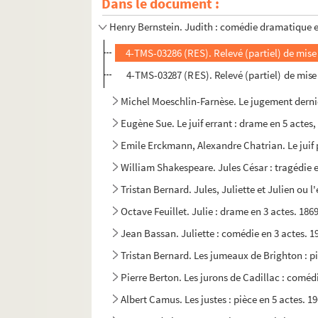
Dans le document :
Félicien Marceau. Un jour, j'ai rencontré la vé
Henry Bernstein. Judith : comédie dramatique en
4-TMS-03286 (RES). Relevé (partiel) de mise
4-TMS-03287 (RES). Relevé (partiel) de mise
Michel Moeschlin-Farnèse. Le jugement derni
Eugène Sue. Le juif errant : drame en 5 actes
Emile Erckmann, Alexandre Chatrian. Le juif p
William Shakespeare. Jules César : tragédie e
Tristan Bernard. Jules, Juliette et Julien ou 
Octave Feuillet. Julie : drame en 3 actes. 186
Jean Bassan. Juliette : comédie en 3 actes. 1
Tristan Bernard. Les jumeaux de Brighton : pi
Pierre Berton. Les jurons de Cadillac : comédi
Albert Camus. Les justes : pièce en 5 actes. 1