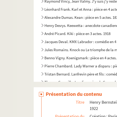
Raymond Vincy, Jean Valmy. J'y suis j'y reste 
Léonhard Frank. Karl et Anna : pièce en 4 ac
Alexandre Dumas. Kean : pièce en 5 actes. 18
Henry Desrys. Keewetta : anecdote canadienn
André Picard. Kiki : pièce en 3 actes. 1918
Jacques Deval. KMX Labrador : comédie en 4 a
Jules Romains. Knock ou Le triomphe de la m
Benno Vigny. Koenigsmark : pièce en 4 actes.
Pierre Chambard. Lady Warner a disparu : pièc
Tristan Bernard. Lanfrevin père et fils : coméd
Thomas Corneille. Laodice, reine de Cappadoce
Louis Battaille, Henri Feugère. Le lapin : com
Présentation du contenu
Louis Le Lasseur. Les larmes de Corneille : co
Titre
Henry Bernstei
René Charles Guilbert de Pixérécourt, August
1922
André Sylvane. La layette : comédie en 3 acte
Présentation du
Création : Par