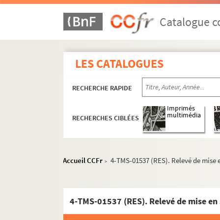
Henri Duvernois. Jeanne : pièce en 3 actes et
Jeanne d'Arc : pièce en 6 actes
Catalogue co
Joseph Fabre. Jeanne d'Arc : drame historiqu
Thierry Maulnier. Jeanne et les juges : pièce e
LES CATALOGUES
Marquet, Armand Delbès, X***. Jeanne la mau
Dumanoir et Ange de Keraniou. Jeanne qui ple
RECHERCHE RAPIDE
Hugo von Hofmannsthal. Jedermann ou le jeu
Romain Rolland. Le jeu de l'amour et de la m
Imprimés
multimédia
RECHERCHES CIBLÉES
Marivaux. Le jeu de l'amour et du hasard : co
Clairville et Adolphe Salvat. La jeune et la v
Louis Verneuil. La jeune fille au bain : coméd
Accueil CCFr
4-TMS-01537 (RES). Relevé de mise e
>
André Haguet. Une jeune fille savait : 3 actes
Paul Armont, Marcel Gerbidon. Jeunes filles d
André Picard. Jeunesse : pièce en 3 actes. 19
4-TMS-01537 (RES). Relevé de mise en 
Alexandre Dumas. La jeunesse de Louis XIV : 