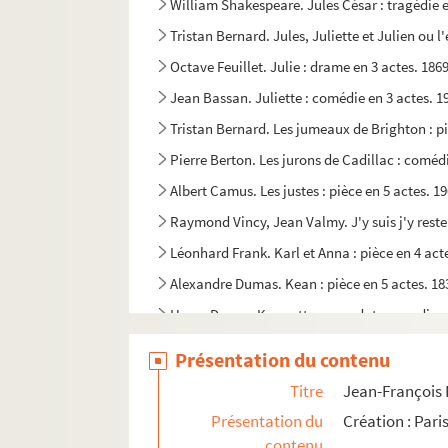
William Shakespeare. Jules César : tragédie e
Tristan Bernard. Jules, Juliette et Julien ou 
Octave Feuillet. Julie : drame en 3 actes. 186
Jean Bassan. Juliette : comédie en 3 actes. 1
Tristan Bernard. Les jumeaux de Brighton : pi
Pierre Berton. Les jurons de Cadillac : comédi
Albert Camus. Les justes : pièce en 5 actes. 1
Raymond Vincy, Jean Valmy. J'y suis j'y reste 
Léonhard Frank. Karl et Anna : pièce en 4 ac
Alexandre Dumas. Kean : pièce en 5 actes. 18
Henry Desrys. Keewetta : anecdote canadienn
André Picard. Kiki : pièce en 3 actes. 1918
Présentation du contenu
Jacques Deval. KMX Labrador : comédie en 4 a
Titre
Jean-François R
Jules Romains. Knock ou Le triomphe de la m
Présentation du
Création : Pari
Benno Vigny. Koenigsmark : pièce en 4 actes.
contenu