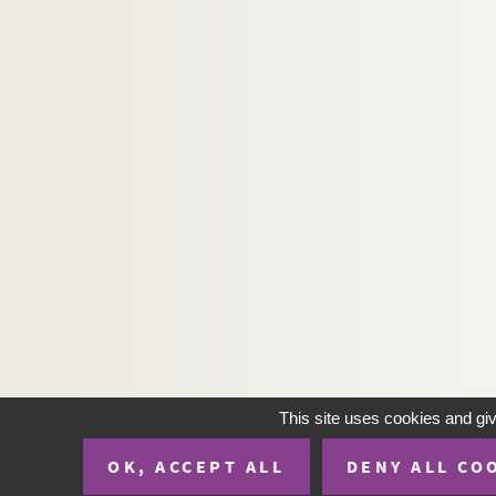
Jules Sandeau. Mademoiselle de la Seiglière 
Georges Berr, Louis Verneuil. Mademoiselle F
Paul Gavault, Robert Charvay. Mademoiselle 
Louis Verneuil. Mademoiselle ma mère : pièce
André de Lorde, André Heuzé. La madone des Sl
Hermann Sudermann. Magda : pièce en 4 act
René Dorin. Mailloche : comédie en 4 actes. 
Pierre Palau, Jean Velu. Une main dans l'omb
André Roussin. La main de César : comédie en
Léon Gozlan. La main droite et la main gauch
Pierre Veber. Main gauche : comédie en 3 act
Georges Feydeau. La main passe ! : pièce en 4
This site uses cookies and gi
Yves Mirande, Saint-Granier. Les mains de ces
OK, ACCEPT ALL
DENY ALL CO
Jean-Paul Sartre. Les mains sales : pièce en 