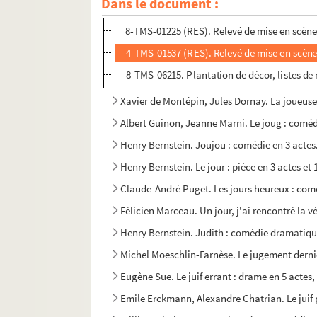
Dans le document :
Jean-François Regnard. Le joueur : comédie en 5
8-TMS-01225 (RES). Relevé de mise en scène
4-TMS-01537 (RES). Relevé de mise en scène
8-TMS-06215. Plantation de décor, listes de
Xavier de Montépin, Jules Dornay. La joueuse 
Albert Guinon, Jeanne Marni. Le joug : coméd
Henry Bernstein. Joujou : comédie en 3 actes
Henry Bernstein. Le jour : pièce en 3 actes et
Claude-André Puget. Les jours heureux : comé
Félicien Marceau. Un jour, j'ai rencontré la vé
Henry Bernstein. Judith : comédie dramatique
Michel Moeschlin-Farnèse. Le jugement derni
Eugène Sue. Le juif errant : drame en 5 actes
Emile Erckmann, Alexandre Chatrian. Le juif p