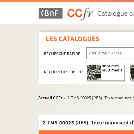
Henri Duvernois. Jeanne : pièce en 3 actes et
Jeanne d'Arc : pièce en 6 actes
Catalogue co
Joseph Fabre. Jeanne d'Arc : drame historiqu
Thierry Maulnier. Jeanne et les juges : pièce e
LES CATALOGUES
Marquet, Armand Delbès, X***. Jeanne la mau
Dumanoir et Ange de Keraniou. Jeanne qui ple
RECHERCHE RAPIDE
Hugo von Hofmannsthal. Jedermann ou le jeu
Romain Rolland. Le jeu de l'amour et de la m
Imprimés
multimédia
RECHERCHES CIBLÉES
Marivaux. Le jeu de l'amour et du hasard : co
Clairville et Adolphe Salvat. La jeune et la v
Louis Verneuil. La jeune fille au bain : coméd
Accueil CCFr
2-TMS-00025 (RES). Texte manuscrit 
>
André Haguet. Une jeune fille savait : 3 actes
Paul Armont, Marcel Gerbidon. Jeunes filles d
André Picard. Jeunesse : pièce en 3 actes. 19
2-TMS-00025 (RES). Texte manuscrit d'u
Alexandre Dumas. La jeunesse de Louis XIV : 