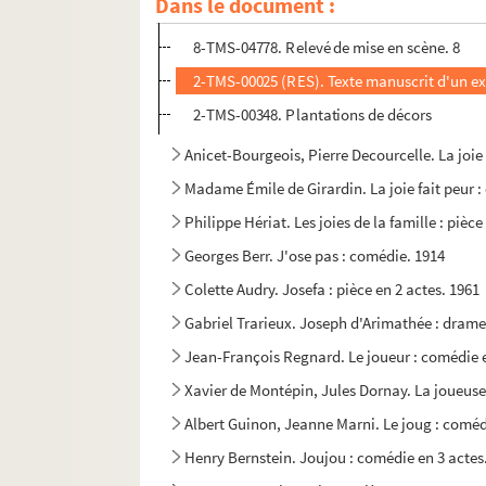
Dans le document :
8-TMS-04772. Relevé de mise en scène. 7
8-TMS-04778. Relevé de mise en scène. 8
2-TMS-00025 (RES). Texte manuscrit d'un ext
2-TMS-00348. Plantations de décors
Anicet-Bourgeois, Pierre Decourcelle. La joie
Madame Émile de Girardin. La joie fait peur :
Philippe Hériat. Les joies de la famille : pièce
Georges Berr. J'ose pas : comédie. 1914
Colette Audry. Josefa : pièce en 2 actes. 1961
Gabriel Trarieux. Joseph d'Arimathée : drame
Jean-François Regnard. Le joueur : comédie e
Xavier de Montépin, Jules Dornay. La joueuse 
Albert Guinon, Jeanne Marni. Le joug : coméd
Henry Bernstein. Joujou : comédie en 3 actes