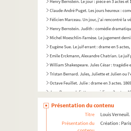
Henry Bernstein. Le jour : pièce en 3 actes et
Claude-André Puget. Les jours heureux : comé
Félicien Marceau. Un jour, j'ai rencontré la vé
Henry Bernstein. Judith : comédie dramatique
Michel Moeschlin-Farnèse. Le jugement derni
Eugène Sue. Le juif errant : drame en 5 actes
Emile Erckmann, Alexandre Chatrian. Le juif p
William Shakespeare. Jules César : tragédie e
Tristan Bernard. Jules, Juliette et Julien ou 
Octave Feuillet. Julie : drame en 3 actes. 186
Jean Bassan. Juliette : comédie en 3 actes. 1
Tristan Bernard. Les jumeaux de Brighton : pi
Présentation du contenu
Pierre Berton. Les jurons de Cadillac : comédi
Titre
Louis Verneuil. 
Albert Camus. Les justes : pièce en 5 actes. 1
Présentation du
Création : Par
Raymond Vincy, Jean Valmy. J'y suis j'y reste 
contenu