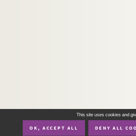
Pierre Scize. Ludo : comédie en 3 actes. 1932
Oscar Méténier. Lui ! : drame en 1 acte. 1897
François Coppée. Le luthier de Crémone : com
Alphonse Daudet. La lutte pour la vie : pièce 
Pierre Wolff, Gaston Leroux. Le lys : pièce en 
Maurice Donnay. Lysistrata : comédie en 4 act
Fabrice Carré, Paul Bilhaud. Ma bru! : comédi
Henry Meilhac, Philippe Gille. Ma camarade : 
Henry Meilhac. Ma cousine : comédie en 3 ac
Louis Verneuil. Ma cousine de Varsovie : comé
Pierre Veber, Maurice Soulié. Ma fée : comédi
Jean de Létraz. Ma femme est timbrée : coméd
This site uses cookies and gi
Denys Amiel. Ma liberté ! : comédie en 3 actes
OK, ACCEPT ALL
DENY ALL CO
André Birabeau. Ma soeur de luxe : pièce en 3