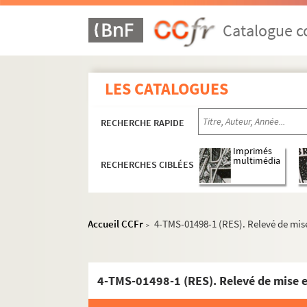
Jean Guitton. Irma (3ème à gauche) : pièce en
Edmond Sée. L'irrégulière : comédie en 4 acte
Catalogue co
Alfred Bonsergent, Charles Simon. Irréguliers 
Georges Berr. L'irrésolu : comédie en 4 actes.
LES CATALOGUES
André Mouëzy-Eon. Isolons-nous, Gustave! : 
Henry Bernstein. Israël : pièce en 3 actes. 190
RECHERCHE RAPIDE
Roger-Ferdinand. Les J3 ou la nouvelle école 
Sacha Guitry. Jacqueline : pièce en 3 actes. 
Imprimés
multimédia
RECHERCHES CIBLÉES
Anicet Bourgeois, Alboize. Jacques Cœur, l'ar
Léon Sazie, Georges Grison. Jacques l'Honneu
Paul Vandenberghe. J'ai dix-sept ans : pièce 
Accueil CCFr
4-TMS-01498-1 (RES). Relevé de mise
>
Max Dearly. J'ai une idée : comédie en 3 acte
A. Neuville. J'ai z-un truc
Alexandre Bisson, Adolphe Leclercq. Jalouse 
4-TMS-01498-1 (RES). Relevé de mise e
Sacha Guitry. La jalousie : comédie en 3 acte