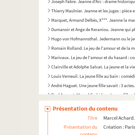
Joseph Fabre. Jeanne d'Arc : drame historiqu
Thierry Maulnier. Jeanne et les juges : pièce e
Marquet, Armand Delbès, X***. Jeanne la mau
Dumanoir et Ange de Keraniou. Jeanne qui ple
Hugo von Hofmannsthal. Jedermann ou le jeu
Romain Rolland. Le jeu de l'amour et de la m
Marivaux. Le jeu de l'amour et du hasard : co
Clairville et Adolphe Salvat. La jeune et la v
Louis Verneuil. La jeune fille au bain : coméd
André Haguet. Une jeune fille savait : 3 actes
Paul Armont, Marcel Gerbidon. Jeunes filles d
André Picard. Jeunesse : pièce en 3 actes. 19
Présentation du contenu
Alexandre Dumas. La jeunesse de Louis XIV : 
Titre
Marcel Achard. 
Alexandre Dumas, Auguste Maquet. La jeuness
Présentation du
Création : Pari
Ponson du Terrail. La jeunesse du roi Henri : 
contenu