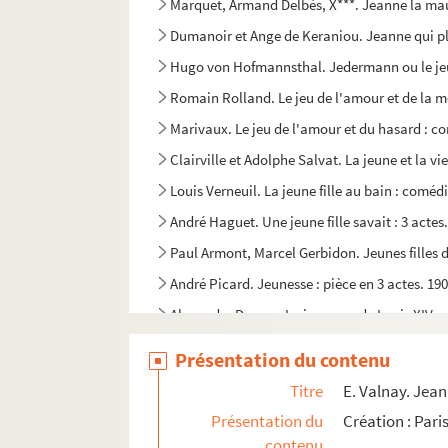
Marquet, Armand Delbès, X***. Jeanne la mau
Dumanoir et Ange de Keraniou. Jeanne qui ple
Hugo von Hofmannsthal. Jedermann ou le jeu
Romain Rolland. Le jeu de l'amour et de la m
Marivaux. Le jeu de l'amour et du hasard : co
Clairville et Adolphe Salvat. La jeune et la v
Louis Verneuil. La jeune fille au bain : coméd
André Haguet. Une jeune fille savait : 3 actes
Paul Armont, Marcel Gerbidon. Jeunes filles d
André Picard. Jeunesse : pièce en 3 actes. 19
Alexandre Dumas. La jeunesse de Louis XIV : 
Alexandre Dumas, Auguste Maquet. La jeuness
Présentation du contenu
Ponson du Terrail. La jeunesse du roi Henri : 
Titre
E. Valnay. Jean
Henri Decoin. Jeux dangereux : comédie en 3
Présentation du
Création : Pari
Noël Coward. Jeux d'esprits : comédie en 3 a
contenu