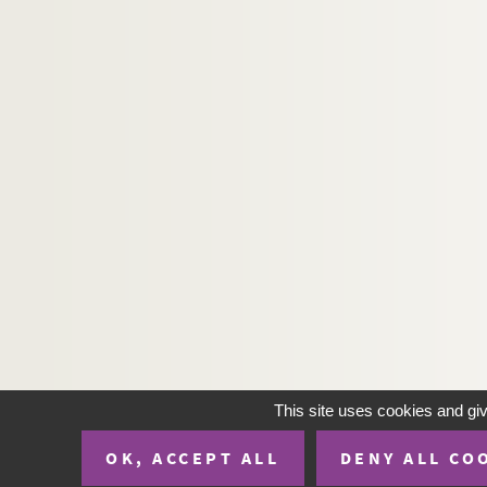
François Coppée. Le luthier de Crémone : com
Alphonse Daudet. La lutte pour la vie : pièce 
Pierre Wolff, Gaston Leroux. Le lys : pièce en 
Maurice Donnay. Lysistrata : comédie en 4 act
Fabrice Carré, Paul Bilhaud. Ma bru! : comédi
Henry Meilhac, Philippe Gille. Ma camarade : 
Henry Meilhac. Ma cousine : comédie en 3 ac
Louis Verneuil. Ma cousine de Varsovie : comé
Pierre Veber, Maurice Soulié. Ma fée : comédi
Jean de Létraz. Ma femme est timbrée : coméd
Denys Amiel. Ma liberté ! : comédie en 3 actes
André Birabeau. Ma soeur de luxe : pièce en 3
This site uses cookies and gi
Georges Berr, Louis Verneuil. Ma soeur et moi
OK, ACCEPT ALL
DENY ALL CO
Paul Gavault. Ma tante d'Honfleur : comédie-