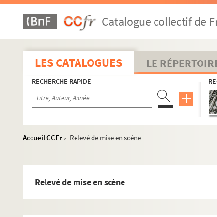
Jean Anouilh. L'invitation au château : comédie en 5 actes
Catalogue collectif de F
Jean Racine. Iphigénie : tragédie en 5 actes. 1674
Ugo Betti. Irène innocente. 1949
Jean Guitton. Irma (3ème à gauche) : pièce en 3 actes et 5
LES CATALOGUES
LE RÉPERTOIR
Edmond Sée. L'irrégulière : comédie en 4 actes. 1913
RECHERCHE RAPIDE
RE
Alfred Bonsergent, Charles Simon. Irréguliers : pièce en 3 a
Georges Berr. L'irrésolu : comédie en 4 actes. 1903
André Mouëzy-Eon. Isolons-nous, Gustave! : comédie en 1 
Henry Bernstein. Israël : pièce en 3 actes. 1908
Accueil CCFr
Relevé de mise en scène
>
Roger-Ferdinand. Les J3 ou la nouvelle école : comédie en 
Sacha Guitry. Jacqueline : pièce en 3 actes. 1921
Anicet Bourgeois, Alboize. Jacques Cœur, l'argentier du roi
Relevé de mise en scène
Léon Sazie, Georges Grison. Jacques l'Honneur : drame en 5
Paul Vandenberghe. J'ai dix-sept ans : pièce en 4 actes. 19