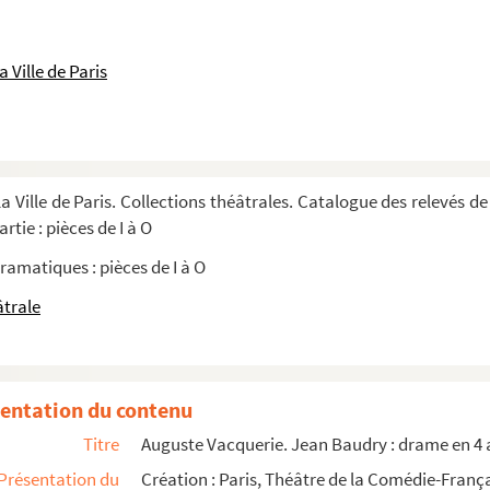
 Ville de Paris
3 actes. 1897
 et 5 tableaux d'après un conte de Pierre...
a Ville de Paris. Collections théâtrales. Catalogue des relevés de
 : comédie en 1 acte, mêlée de couplets. 1...
rtie : pièces de I à O
ramatiques : pièces de I à O
s. 1941
âtrale
 comédie en 3 actes. 1914
 tableaux. 1928
entation du contenu
 1935
Titre
Auguste Vacquerie. Jean Baudry : drame en 4 
Présentation du
Création : Paris, Théâtre de la Comédie-França