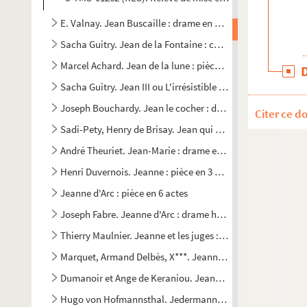
E. Valnay. Jean Buscaille : drame en 5 actes. 1879
Sacha Guitry. Jean de la Fontaine : comédie en 4 actes. 19
Marcel Achard. Jean de la lune : pièce en 3 actes. 1929
Sacha Guitry. Jean III ou L'irrésistible vocation du fils Mo
Joseph Bouchardy. Jean le cocher : drame en 5 actes précé
Citer ce d
Sadi-Pety, Henry de Brisay. Jean qui pleure : comédie en 1 
André Theuriet. Jean-Marie : drame en 1 acte, en vers. 187
Henri Duvernois. Jeanne : pièce en 3 actes et 4 tableaux. 1
Jeanne d'Arc : pièce en 6 actes
Joseph Fabre. Jeanne d'Arc : drame historique en 5 actes, 
Thierry Maulnier. Jeanne et les juges : pièce en 2 parties. 1
Marquet, Armand Delbès, X***. Jeanne la maudite : drame 
Dumanoir et Ange de Keraniou. Jeanne qui pleure et Jeanne 
Hugo von Hofmannsthal. Jedermann ou le jeu de la mort d