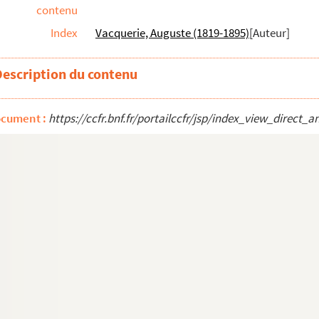
contenu
Index
Vacquerie, Auguste (1819-1895)
[Auteur]
16
Description du contenu
ndoucet : comédie en 3 actes. 1912
dé d'un prologue en 2 tableaux. 1852
ocument :
https://ccfr.bnf.fr/portailccfr/jsp/index_view_direc
acte. 1896
1
932
avec prologue. 1891
949
en 5 actes. 1867
qui rit : comédie en 4 actes. 1860
e l'homme riche. Adaptation de Jacques Hébert...