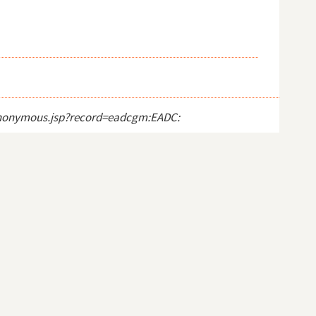
t_anonymous.jsp?record=eadcgm:EADC: