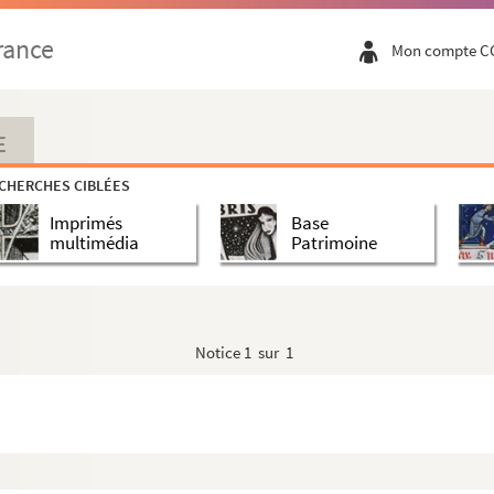
. 1947
rance
Mon compte C
 tableaux. 1936
E
CHERCHES CIBLÉES
ctes. 1897
Imprimés
Base
multimédia
Patrimoine
acte. 1917
4 actes. 1943
Notice
1 sur 1
 : drame en 4 actes. 1841
 actes et 9 tableaux. 1894
38