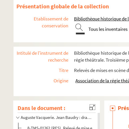
Max Dearly. J'ai une idée : comédie en 3 actes. 1923
Présentation globale de la collection
A. Neuville. J'ai z-un truc
Etablissement de
Bibliothèque historique de la
Alexandre Bisson, Adolphe Leclercq. Jalouse : comédie en 
conservation
Sacha Guitry. La jalousie : comédie en 3 actes. 1915
Tous les inventaires
Charles Vildrac. Le jardinier de Samos : comédie en 3 actes
Marcel Pagnol. Jazz : pièce en 4 actes. 1926
Intitulé de l'instrument de
Bibliothèque historique de l
Adrien Decourcelle, Lambert-Thiboust. Je dîne chez ma mère
recherche
régie théâtrale. Troisième pa
Jean Guitton. Je l'aimais trop : comédie en 3 actes. 1951
Titre
Relevés de mises en scène d
Roger-Ferdinand. Je ne te connais plus : comédie en 3 acte
Origine
Association de la régie thé
Georges Feydeau, René Peter. Je ne trompe pas mon mari :
Jacques Natanson. Je t'attendais : comédie en 3 actes et 4
Je veux avoir un enfant. ....
Dans le document :
Prés
Steve Passeur. Je vivrai un grand amour : pièce en 3 actes.
Auguste Vacquerie. Jean Baudry : drame en 4 actes. 1863
8-TMS-01262 (RES). Relevé de mise en scène