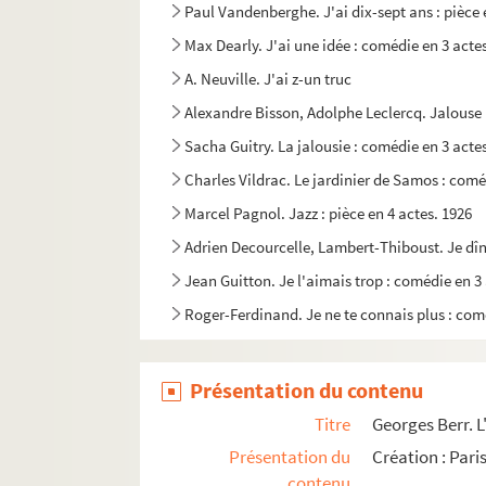
Paul Vandenberghe. J'ai dix-sept ans : pièce 
Max Dearly. J'ai une idée : comédie en 3 acte
A. Neuville. J'ai z-un truc
Alexandre Bisson, Adolphe Leclercq. Jalouse 
Sacha Guitry. La jalousie : comédie en 3 acte
Charles Vildrac. Le jardinier de Samos : coméd
Marcel Pagnol. Jazz : pièce en 4 actes. 1926
Adrien Decourcelle, Lambert-Thiboust. Je dîn
Jean Guitton. Je l'aimais trop : comédie en 3
Roger-Ferdinand. Je ne te connais plus : com
Georges Feydeau, René Peter. Je ne trompe p
Jacques Natanson. Je t'attendais : comédie e
Présentation du contenu
Je veux avoir un enfant. ....
Titre
Georges Berr. L
Steve Passeur. Je vivrai un grand amour : piè
Présentation du
Création : Paris
contenu
Auguste Vacquerie. Jean Baudry : drame en 4