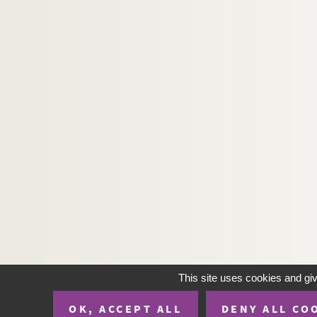
Marivaux. Le legs : comédie en 1 acte. 1736
Fernand Nozière. Leïla : comédie en 3 actes. 
Francis de Croisset, Maurice de Waleffe. Le je
Jean Anouilh. Leocadia : comédie en 3 actes 
Claude Magnier. Léon ou la Bonne formule : 
Edouard Brisebarre, Eugène Nus. Léonard : dr
Georges Feydeau. Léonie est en avance ou Le m
Jean Sarment. Léopold le bien aimé : pièce en
Armand Chaulieu et Henri Feugère. Lequel ? :
William Somerset Maugham. La lettre : pièce 
Marcel Pagnol. Les lettres de mon moulin. D
Maurice de Feraudy. Leurs amants : comédie e
Pierre Wolff. Leurs filles : comédie en 2 actes.
This site uses cookies and gi
Henri Meilhac, Albert de Saint-Albin. Leurs gi
OK, ACCEPT ALL
DENY ALL CO