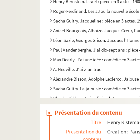
Henry Bernstein. Israël : pièce en 3 actes. 190
Roger-Ferdinand. Les J3 ou la nouvelle école 
Sacha Guitry. Jacqueline : pièce en 3 actes. 
Anicet Bourgeois, Alboize. Jacques Cœur, l'ar
Léon Sazie, Georges Grison. Jacques l'Honneu
Paul Vandenberghe. J'ai dix-sept ans : pièce 
Max Dearly. J'ai une idée : comédie en 3 acte
A. Neuville. J'ai z-un truc
Alexandre Bisson, Adolphe Leclercq. Jalouse 
Sacha Guitry. La jalousie : comédie en 3 acte
Charles Vildrac. Le jardinier de Samos : coméd
Marcel Pagnol. Jazz : pièce en 4 actes. 1926
Présentation du contenu
Adrien Decourcelle, Lambert-Thiboust. Je dîn
Titre
Henry Kistemaec
Jean Guitton. Je l'aimais trop : comédie en 3
Présentation du
Création : Pari
Roger-Ferdinand. Je ne te connais plus : com
contenu