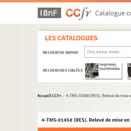
Francis de Croisset. Il était une fois : pièce en
Alfred de Musset. Il faut qu'une porte soit ou
Catalogue co
Félix Gandera. Il manquait un homme : coméd
Alfred de Musset. Il ne faut jurer de rien : co
LES CATALOGUES
André Mouezy-Eon. Il ?... ou elle ?... : comédi
Gaston Habrekorn et Lucien Mariet. IL pleut de
RECHERCHE RAPIDE
Denys Amiel. L'image : pièce en 3 actes. 1928
Fernand Ireinam. Images glorieuses : pièce dr
Imprimés
multimédia
RECHERCHES CIBLÉES
Alphonse Métérié. L'impromtu marrakchi. 19
Georges Pioch, Edouard Bouchez. L'impuissanc
Louis Verneuil. L'inconnu : pièce en 4 actes. 
Accueil CCFr
4-TMS-01458 (RES). Relevé de mise e
>
Paul Gavault, Georges Berr. L'inconnue : com
Miguel Zamacoïs. L'inconsolable : comédie en
Charles Méré. Indiana : comédie en 2 actes e
4-TMS-01458 (RES). Relevé de mise en 
Paul Vialar. Les indifférents : pièce en 5 tab