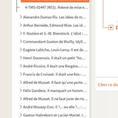
4-TMS-01447 (RES). Relevé de mise en scène. 6
Alexandre Dumas fils. Les idées de madame Aubray : comédi
Arthur Bernède, Edmond Mize. Les idées de Monsieur Coton
F. Nozière et S.-W. Bienstock. L'idiot : pièce inédite en 6 t
Commandant Gaston de Wailly. Idylle napoléonienne ou Le 
Eugène Labiche, Louis Leroy. Il est de la police : comédie e
Henri Duvernois. Il était un petit "home" : comédie en 3 ac
André Rivoire. Il était une Bergère... : conte en 1 acte en ve
Francis de Croisset. Il était une fois : pièce en 3 actes. 1932
Alfred de Musset. Il faut qu'une porte soit ouverte ou fermé
Citer ce d
Félix Gandera. Il manquait un homme : comédie en 3 actes
Alfred de Musset. Il ne faut jurer de rien : comédie en 3 acte
André Mouezy-Eon. Il ?... ou elle ?... : comédie en 1 acte. 1
Gaston Habrekorn et Lucien Mariet. IL pleut des auvergnats !