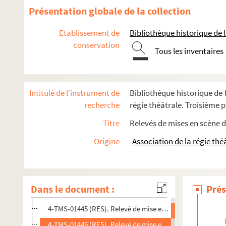
Présentation globale de la collection
Etablissement de
Bibliothèque historique de la
conservation
Tous les inventaires
Intitulé de l'instrument de
Bibliothèque historique de l
Eugène Verconsin. Ici, Médor! : Comédie en 1 acte. 1875
recherche
régie théâtrale. Troisième pa
Ferdinand Esselin. Ici on marie : comédie-vaudeville en 1 a
Titre
Relevés de mises en scène d
Paul Gavault. L'idée de Françoise : comédie en 4 actes. 1912
Origine
Association de la régie thé
4-TMS-01442 (RES). Relevé de mise en scène. 1
8-TMS-01433 (RES). Articles de presse
4-TMS-01443 (RES). Relevé de mise en scène. 2
Dans le document :
Prés
4-TMS-01444 (RES). Relevé de mise en scène. 3
4-TMS-01445 (RES). Relevé de mise en scène. 4
4-TMS-01446 (RES). Relevé de mise en scène. 5