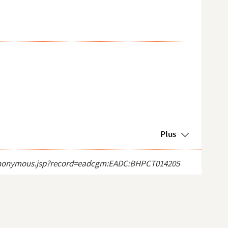
Plus
ect_anonymous.jsp?record=eadcgm:EADC:BHPCT014205