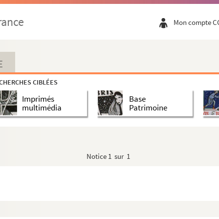
rance
Mon compte C
E
CHERCHES CIBLÉES
Imprimés
Base
multimédia
Patrimoine
Notice
1 sur 1