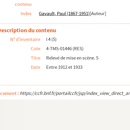
contenu
Index
Gavault, Paul (1867-1951)
[Auteur]
e en 4 actes, en prose. 1867
 : comédie en 1 acte. 1901
Description du contenu
ableaux. 1925
N° d'inventaire
I 4 (5)
Lieutenant Bonaparte : comédie en 3 actes. 1...
Cote
4-TMS-01446 (RES)
n 1 acte. 1872
Titre
Relevé de mise en scène. 5
tes. 1919
Date
Entre 1912 et 1933
rs. 1905
e : proverbe en 1 acte. 1848
ocument :
https://ccfr.bnf.fr/portailccfr/jsp/index_view_dir
. 1929
s. 1848
903
... : vaudeville en 1 acte. 1899