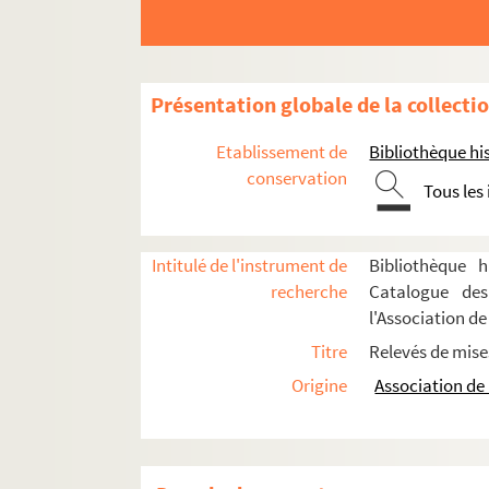
Présentation globale de la collecti
Etablissement de
Bibliothèque his
conservation
Tous les
Intitulé de l'instrument de
Bibliothèque h
recherche
Catalogue des
l'Association de 
Titre
Relevés de mise
Eugène Verconsin. Ici, Médor! : Comédie en 1
Origine
Association de 
Ferdinand Esselin. Ici on marie : comédie-vau
Paul Gavault. L'idée de Françoise : comédie en 4
4-TMS-01442 (RES). Relevé de mise en scène