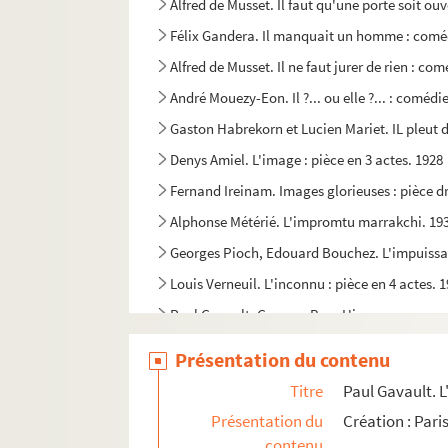
Alfred de Musset. Il faut qu'une porte soit ou
Félix Gandera. Il manquait un homme : coméd
Alfred de Musset. Il ne faut jurer de rien : co
André Mouezy-Eon. Il ?... ou elle ?... : comédi
Gaston Habrekorn et Lucien Mariet. IL pleut de
Denys Amiel. L'image : pièce en 3 actes. 1928
Fernand Ireinam. Images glorieuses : pièce dr
Alphonse Métérié. L'impromtu marrakchi. 19
Georges Pioch, Edouard Bouchez. L'impuissanc
Louis Verneuil. L'inconnu : pièce en 4 actes. 
Paul Gavault, Georges Berr. L'inconnue : com
Miguel Zamacoïs. L'inconsolable : comédie en
Présentation du contenu
Charles Méré. Indiana : comédie en 2 actes e
Titre
Paul Gavault. L
Paul Vialar. Les indifférents : pièce en 5 tab
Présentation du
Création : Pari
Jacques Natanson. L'infidèle éperdu : comédi
contenu