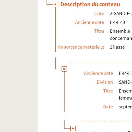
Description du contenu
Cote
2-SAND-F-
Ancienne cote
F 4-F 43
Titre
Ensemble d
concernant
Importance matérielle
1 liasse
Ancienne cote
F 44-F
Division
SAND-
Titre
Ensem
femme
Date
septe