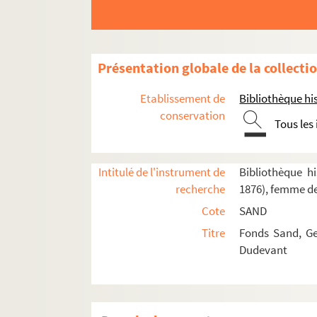
Présentation globale de la collecti
Etablissement de
Bibliothèque his
conservation
Marie-Aurore de Koenigsmark (1662-1728)
Tous les
Maurice de Saxe (1696-1750)
Marie-Aurore de Saxe (1748-1821)
Intitulé de l'instrument de
Bibliothèque hi
Claude Dupin (1686-1769)
recherche
1876), femme de
Louise de Fontaine (1706-1799)
Cote
SAND
Louis-Claude Dupin de Francueil (1715-1786)
Titre
Fonds Sand, Ge
Maurice-François Élisabeth Dupin de Francue
Dudevant
Sophie Victoire Delaborde (1773-1837)
Caroline Delaborde (1799-1878)
Oscar Cazamajou (1822-1891)