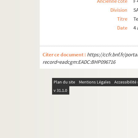
Ancienne cote
F 
Division
S
Titre
T
Date
4 
Citer ce document :
https://ccfr.bnf.fr/por
record=eadcgm:EADC:BHP096716
Plan du site
Mentions Légales
Accessibilit
v 31.1.0