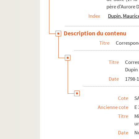
père d'Aurore 
Index
Dupin, Mauric
Description du contenu
Titre
Correspo
Titre
Corre
Dupin
Date
1798-
Cote
S
Ancienne cote
E 
Titre
M
un
Date
No