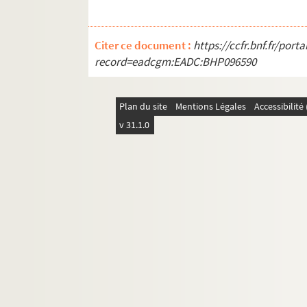
Citer ce document :
https://ccfr.bnf.fr/por
record=eadcgm:EADC:BHP096590
Plan du site
Mentions Légales
Accessibilit
v 31.1.0