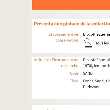
Présentation globale de la collecti
Etablissement de
Bibliothèque his
Marie-Aurore de Koenigsmark (1662-1728)
conservation
Tous les
Maurice de Saxe (1696-1750)
Marie-Aurore de Saxe (1748-1821)
Intitulé de l'instrument de
Bibliothèque hi
Claude Dupin (1686-1769)
recherche
1876), femme de
Louise de Fontaine (1706-1799)
Cote
SAND
Louis-Claude Dupin de Francueil (1715-1786)
Titre
Fonds Sand, Ge
Maurice-François Élisabeth Dupin de Francueil 
Dudevant
SAND-E-0001. Extrait du registre d'acte de 
SAND-E-0003. Certificat de résidence
4-SAND-P-200. Archives du ministère de la G