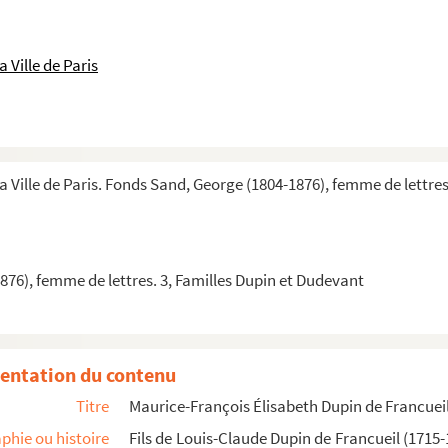
a paroisse Saint-Gervais
 Ville de Paris
eau de Vincennes. Copie du dossier personnel du (colonel, ...
ctoire Delaborde (1804)
a Ville de Paris. Fonds Sand, George (1804-1876), femme de lettre
t de billets de Maurice Dupin à sa mère
ce Dupin à la citoyenne Dupin
76), femme de lettres. 3, Familles Dupin et Dudevant
ce Dupin à la citoyenne Dupin
ce Dupin à la citoyenne Dupin
ce Dupin à la citoyenne Dupin
entation du contenu
res de Maurice Dupin à sa mère
Titre
Maurice-François Élisabeth Dupin de Francueil
res de Maurice Dupin à sa mère
phie ou histoire
Fils de Louis-Claude Dupin de Francueil (1715
res de Maurice Dupin à sa mère