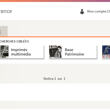
rance
Mon compte C
E
CHERCHES CIBLÉES
Imprimés
Base
multimédia
Patrimoine
Notice
1 sur 1