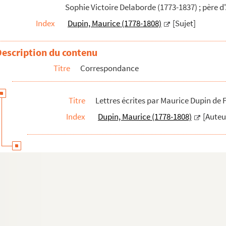
Sophie Victoire Delaborde (1773-1837) ; père d
res de Maurice Dupin à sa mère
Index
Dupin, Maurice (1778-1808)
[Sujet]
res de Maurice Dupin à sa mère
res de Maurice Dupin à sa mère
Description du contenu
res de Maurice Dupin à sa mère
Titre
Correspondance
res de Maurice Dupin à sa mère
Dupin à sa femme
Titre
Lettres écrites par Maurice Dupin de 
upin à René de Villeneuve
Index
Dupin, Maurice (1778-1808)
[Auteu
res
er
Vitrolles
nt
de Villeneuve
ouin
lettres de Maurice Dupin