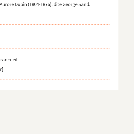
'Aurore Dupin (1804-1876), dite George Sand.
Francueil
r]