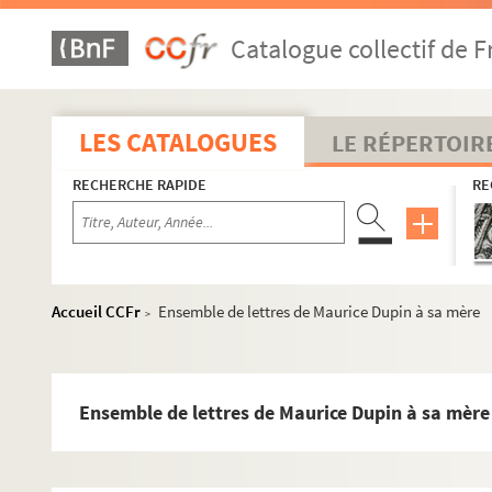
Catalogue collectif de F
LES CATALOGUES
LE RÉPERTOIR
RECHERCHE RAPIDE
RE
Marie-Aurore de Koenigsmark (1662-1728)
Maurice de Saxe (1696-1750)
Accueil CCFr
Ensemble de lettres de Maurice Dupin à sa mère
>
Marie-Aurore de Saxe (1748-1821)
Claude Dupin (1686-1769)
Louise de Fontaine (1706-1799)
Ensemble de lettres de Maurice Dupin à sa mère
Louis-Claude Dupin de Francueil (1715-1786)
Maurice-François Élisabeth Dupin de Francueil (1778-1808)