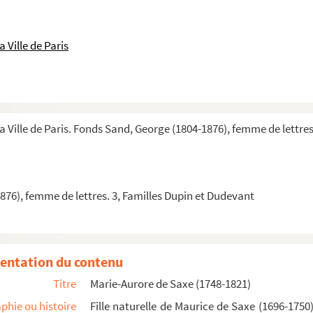
 Ville de Paris
a Ville de Paris. Fonds Sand, George (1804-1876), femme de lettre
trait de l'ouvrage de M. Necker sur la Révolution
cueil, née Marie-Aurore de Saxe
ant Marie-Aurore de Saxe, veuve Dupin, pendant la période révolutionn
76), femme de lettres. 3, Familles Dupin et Dudevant
entation du contenu
Titre
Marie-Aurore de Saxe (1748-1821)
adame Dupin prisonnière aux Anglaises
phie ou histoire
Fille naturelle de Maurice de Saxe (1696-175
eschartres à Madame Dupin