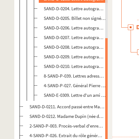
SAND-D-0204. Lettre autographe non signée de D
SAND-D-0205. Billet non signé ni daté adressé à
SAND-D-0206. Lettre autographe signée de René 
SAND-D-0207. Lettre autographe signée de René 
SAND-D-0208. Lettre autographe signée de Gust
SAND-D-0209. Lettre autographe signée de Gusta
SAND-D-0210. Lettre autographe signée du géné
8-SAND-P-039. Lettres adressées à Marie-Aurore de
4-SAND-P-027. Général Pierre Riel de Beurnonville
SAND-E-0309. Lettre d'un ami à Marie-Aurore Dupi
SAND-D-0211. Accord passé entre Madame Dupin et Jean-Lou
SAND-D-0212. Madame Dupin (née de Saxe). "Sur un proje
2-SAND-P-003. Procès-verbal d'enregistrement du testam
4-SAND-P-026. Extrait du rôle général des contributions d