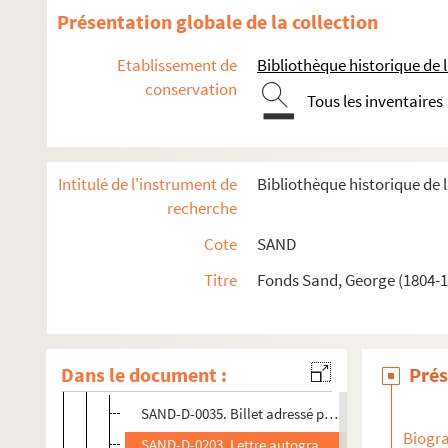
Présentation globale de la collection
Etablissement de
Bibliothèque historique de la
conservation
Tous les inventaires
Marie-Aurore de Koenigsmark (1662-1728)
Maurice de Saxe (1696-1750)
Marie-Aurore de Saxe (1748-1821)
Intitulé de l'instrument de
Bibliothèque historique de l
recherche
SAND-M-0022. Marie-Aurore de Saxe (Madame Dupin).
Ex
Cote
SAND
SAND-D-0001. Livre de comptes de Madame Dupin de Fran
SAND-D-0002 à SAND-D-0033. Documents officiels concern
Titre
Fonds Sand, George (1804-18
Correspondance
Lettres écrites par Marie-Aurore de Saxe
Dans le document :
Prés
Lettres adressées à Marie-Aurore de Saxe
SAND-D-0035. Billet adressé par Deschartres à M
Biogra
SAND-D-0203. Lettre autographe non signée de D