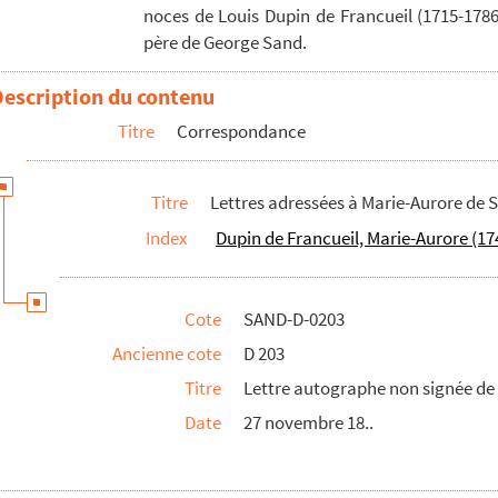
noces de Louis Dupin de Francueil (1715-1786
eschartres à Madame Dupin
père de George Sand.
 Madame Dupin
Description du contenu
de Villeneuve à Madame Dupin
Titre
Correspondance
de Villeneuve à Madame Dupin
ave de Beaumont à Madame Dupin
Titre
Lettres adressées à Marie-Aurore de 
ve de Beaumont à Deschartres
Index
Dupin de Francueil, Marie-Aurore (17
ral comte Dupont à Madame Dupin
 Saxe, épouse Dupin de Francueil, "par des militaires à propos de...
. Lettre à Marie-Aurore de Saxe (1748-1821)
Cote
SAND-D-0203
n de Francueil
Ancienne cote
D 203
is-François Deschartres, précepteur de son fils, au sujet...
Titre
Lettre autographe non signée d
t de code civil, par Madame Dupin"
Date
27 novembre 18..
ent mystique de Marie-Aurore de Saxe
irectes des années 1822 et 1823, au nom d'Aurore Dupin ve...