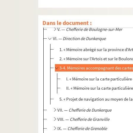
II. —
Chefferie d'Arras
III. —
Chefferie de Belfort
IV. —
Chefferie de Bordeaux
Dans le document :
V. —
Chefferie de Boulogne-sur-Mer
VI. —
Direction de Dunkerque
1. « Mémoire abrégé sur la province d'Ar
2. « Mémoire sur l'Artois et sur le Boulon
3-4. Mémoires accompagnant des cartes 
I. « Mémoire sur la carte particuliére
II. « Mémoire sur la carte particuliè
5. « Projet de navigation au moyen de la
VII. —
Chefferie de Dunkerque
VIII. —
Chefferie de Granville
IX. —
Chefferie de Grenoble