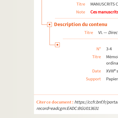
Titre
MANUSCRITS C
Note
Ces manuscrits
Description du contenu
Titre
VI. —
Direc
N°
3-4
Titre
Mémoi
ordina
e
Date
XVIII
s
Support
Papie
Citer ce document :
https://ccfr.bnf.fr/por
record=eadcgm:EADC:BGU013631