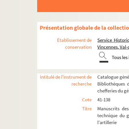
Présentation globale de la collecti
Etablissement de
Service Histori
conservation
Vincennes, Val
Tous les
Intitulé de l'instrument de
Catalogue génér
recherche
Bibliothèques 
chefferies du gé
Cote
41-138
MANUSCRITS DES ARCHIVES DE LA SECTIO
Titre
Manuscrits des
MANUSCRITS CONSERVÉS DANS LES CHEFFERI
technique du gé
I. —
Chefferie d'Alger
l'artillerie