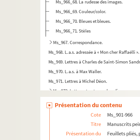
Ms_966_68. La rudesse des images.
Ms_966_69. Couleur/color.
Ms_966_70. Bleues et bleues.
Ms_966_71. Stèles
Ms_967. Correspondance.
Ms_968. L.a.s. adressée à « Mon cher Raffaëlli ».
Ms_969. Lettres à Charles de Saint-Simon Sandr
Ms_970. L.a.s. à Max Waller.
Ms_971. Lettres à Michel Déon.
Ms_972. Lettres et autographes divers.
Ms_973. L’absent.
Présentation du contenu
Ms_974. Erêmos.
Cote
Ms_901-966
Ms_975. Les corps anciens.
Titre
Manuscrits pei
Ms_976. Nuit mitoyenne.
Présentation du
Feuillets pliés
Ms_977. Sur les collines.