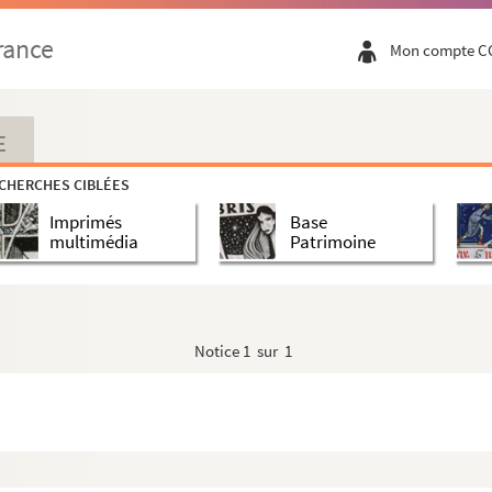
rance
Mon compte C
E
CHERCHES CIBLÉES
Imprimés
Base
multimédia
Patrimoine
Notice
1 sur 1