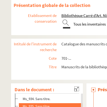
Ms_921. Perdu dans l’ombre.
Présentation globale de la collection
Ms_922. Un autre été.
Etablissement de
Bibliothèque Carré d'Art. N
Ms_923. Buisson ardent.
conservation
Tous les inventaires
Ms_924. Le passage ( reprises ).
Ms_925. Le chèvrefeuille.
Ms_926. Father had leaves.
Intitulé de l'instrument de
Catalogue des manuscrits d
Ms_927. Trouver l’absence.
recherche
Ms_928. Signes rauques.
Cote
701-...
Ms_929. Ce ciel… qui n’est pas.
Titre
Manuscrits de la bibliothèq
Ms_930. Notes en marge d’un Lucrèce.
Ms_931. La terre cette couleur.
Ms_932. Un de chute.
Dans le document :
Prés
Ms_933. La blessure de l’amour.
Ms_934. Sans titre.
Ms_935. Sans titre.