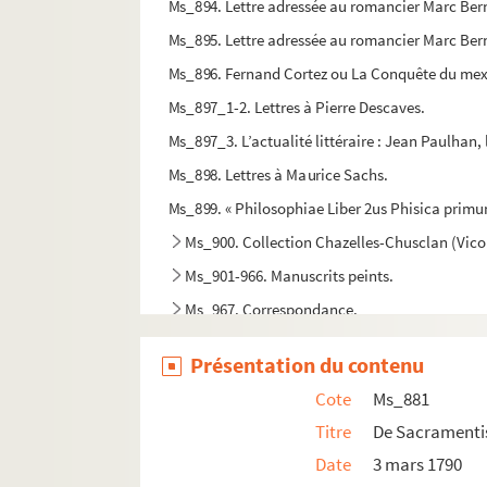
Ms_894. Lettre adressée au romancier Marc Bern
Ms_895. Lettre adressée au romancier Marc Berna
Ms_896. Fernand Cortez ou La Conquête du mex
Ms_897_1-2. Lettres à Pierre Descaves.
Ms_897_3. L’actualité littéraire : Jean Paulhan, 
Ms_898. Lettres à Maurice Sachs.
Ms_899. « Philosophiae Liber 2us Phisica primu
Ms_900. Collection Chazelles-Chusclan (Vic
Ms_901-966. Manuscrits peints.
Ms_967. Correspondance.
Ms_968. L.a.s. adressée à « Mon cher Raffaëlli ».
Présentation du contenu
Ms_969. Lettres à Charles de Saint-Simon Sandr
Cote
Ms_881
Ms_970. L.a.s. à Max Waller.
Titre
De Sacramenti
Ms_971. Lettres à Michel Déon.
Date
3 mars 1790
Ms_972. Lettres et autographes divers.