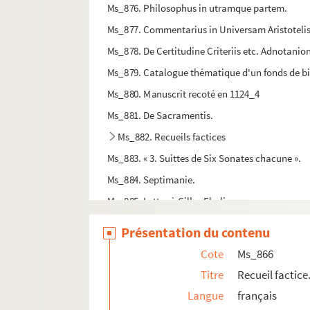
Ms_876. Philosophus in utramque partem.
Ms_877. Commentarius in Universam Aristoteli
Ms_878. De Certitudine Criteriis etc. Adnotanio
Ms_879. Catalogue thématique d'un fonds de bi
Ms_880. Manuscrit recoté en 1124_4
Ms_881. De Sacramentis.
Ms_882. Recueils factices
Ms_883. « 3. Suittes de Six Sonates chacune ».
Ms_884. Septimanie.
Ms_885. Lettre à Gilles Eboli.
Ms_886. Correspondance.
Présentation du contenu
Ms_887. L’eau profonde.
Cote
Ms_866
Ms_888. Lettre à Monsieur le Maire et à Messieu
Titre
Recueil factice
Ms_889. Discours prononcé à l’occasion du congr
Langue
français
Ms_890. Lettre à Maurice Sachs.