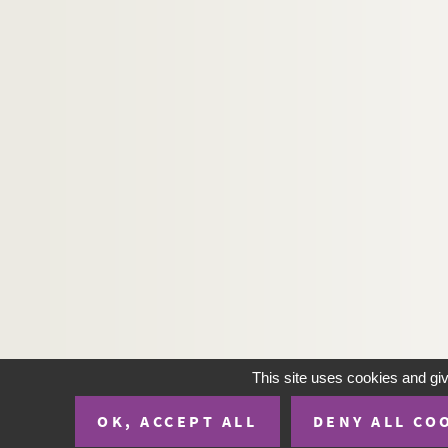
Ms_1044. La fatigue de l'aube.
Ms_1045. Offrande au matin.
Ms_1046. Le procès de la Maison Carrée
Ms_1047. Lettre à Louis de Gonzague-Frick.
Ms_1048. Beaux secres sur le vein.
Ms_1049. « Croissance au coeur du livre un secon
Ms_1050. Cahier de Chansons Appartenant à Fra
Ms_1051. Lettres autographes.
Ms_1052. Prisonniers de guerre. Sous secteur 
Ms_1053. « Mélanges littéraires et philosophique
Ms_1054. Douze pièces manuscrites.
Ms_1055. Nimes et le Gard, avec des notes hi
This site uses cookies and gi
Ms_1056. Le Mazet de mon père.
Ms_1057. La Cote du Mazet. poème Descriptif.
OK, ACCEPT ALL
DENY ALL CO
Ms_1058. Notice biographique sur Jean-Françoi