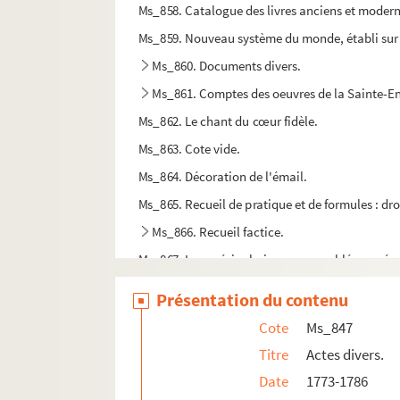
Ms_858. Catalogue des livres anciens et modern
Ms_859. Nouveau système du monde, établi sur le p
Ms_860. Documents divers.
Ms_861. Comptes des oeuvres de la Sainte-Enf
Ms_862. Le chant du cœur fidèle.
Ms_863. Cote vide.
Ms_864. Décoration de l'émail.
Ms_865. Recueil de pratique et de formules : droit
Ms_866. Recueil factice.
Ms_867. Les poésies lyriques rassemblées ou écr
Ms_868. Cahier personnel.
Présentation du contenu
Ms_869. Cours d’arithmétique, 1880-1881 : deux
Cote
Ms_847
Ms_870. Fonds Lucien Coutaud
Titre
Actes divers.
Ms_871. Notes sur Alexandre Ducros.
Date
1773-1786
Ms_872. La Prométhéide.