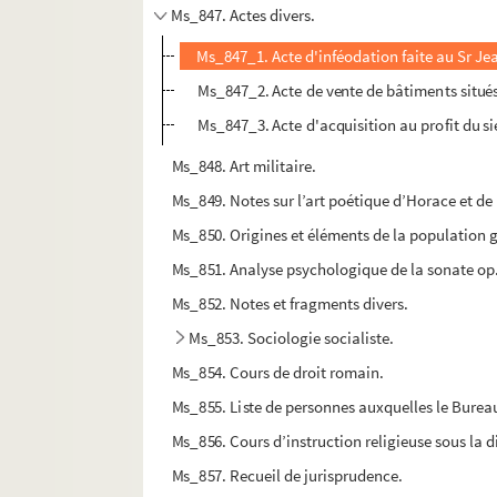
Ms_847. Actes divers.
Ms_847_1. Acte d'inféodation faite au Sr Jea
Ms_847_2. Acte de vente de bâtiments situés
Ms_847_3. Acte d'acquisition au profit du s
Ms_848. Art militaire.
Ms_849. Notes sur l’art poétique d’Horace et de
Ms_850. Origines et éléments de la population 
Ms_851. Analyse psychologique de la sonate op. 2
Ms_852. Notes et fragments divers.
Ms_853. Sociologie socialiste.
Ms_854. Cours de droit romain.
Ms_855. Liste de personnes auxquelles le Burea
Ms_856. Cours d’instruction religieuse sous la di
Ms_857. Recueil de jurisprudence.