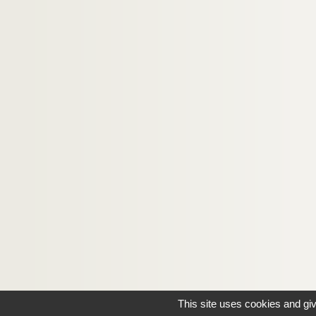
Ms_1026. Chambres.
Ms_1027. Les métamorphoses d'Ovide.
Ms_1028. Variations.
Ms_1029. Ennemis.
Ms_1030. Là.
Ms_1031. Thèse sur Jean-François Séguier.
Ms_1032. Deux escargots franchissent le mur du
Ms_1033. La part d'ombre.
Ms_1034. Devant le clavier de la boue sèche.
Ms_1035. Le conte du hasard.
Ms_1036. Maintenant.
Ms_1037. Fonds Lucien Simon
Ms_1038. Lettres à Frédéric Lefèvre.
Ms_1039. Du jardin d'encre.
This site uses cookies and gi
Ms_1040. L'Or noir.