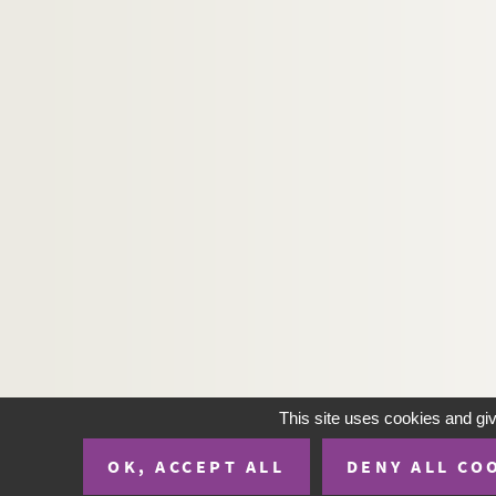
Ms_1021. Départs.
Ms_1022. Pénélope.
Ms_1023. L'éphémère.
Ms_1024. Nocturne.
Ms_1025. Palimpseste.
Ms_1026. Chambres.
Ms_1027. Les métamorphoses d'Ovide.
Ms_1028. Variations.
Ms_1029. Ennemis.
Ms_1030. Là.
Ms_1031. Thèse sur Jean-François Séguier.
Ms_1032. Deux escargots franchissent le mur du
This site uses cookies and gi
Ms_1033. La part d'ombre.
Ms_1034. Devant le clavier de la boue sèche.
OK, ACCEPT ALL
DENY ALL CO
Ms_1035. Le conte du hasard.