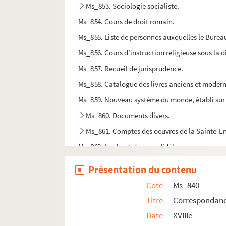
Ms_853. Sociologie socialiste.
Ms_854. Cours de droit romain.
Ms_855. Liste de personnes auxquelles le Burea
Ms_856. Cours d’instruction religieuse sous la di
Ms_857. Recueil de jurisprudence.
Ms_858. Catalogue des livres anciens et modern
Ms_859. Nouveau système du monde, établi sur le p
Ms_860. Documents divers.
Ms_861. Comptes des oeuvres de la Sainte-Enf
Ms_862. Le chant du cœur fidèle.
Ms_863. Cote vide.
Présentation du contenu
Ms_864. Décoration de l'émail.
Cote
Ms_840
Ms_865. Recueil de pratique et de formules : droit
Titre
Correspondanc
Ms_866. Recueil factice.
Date
XVIIIe
Ms_867. Les poésies lyriques rassemblées ou écr