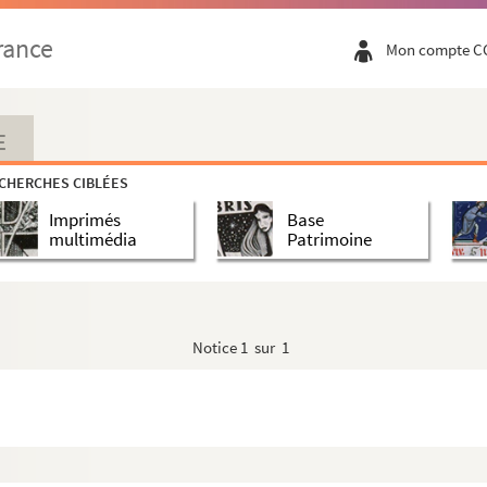
rance
Mon compte C
VIIème siècle.
E
CHERCHES CIBLÉES
Imprimés
Base
 « La Laborieuse ».
multimédia
Patrimoine
Librorum… accessit Bibliotheca Botanica Jo. Anton...
Notice
1 sur 1