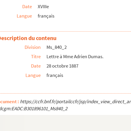
Date
XVIIIe
Langue
français
ul
Description du contenu
lle de La Cour de Viala, seigneurs de Valleraugue...
Division
Ms_840_2
Titre
Lettre à Mme Adrien Dumas.
a Loge maçonnique, à la Fédération des Jeunesses...
Date
28 octobre 1887
Langue
français
ocument :
https://ccfr.bnf.fr/portailccfr/jsp/index_view_direct_
dcgm:EADC:B301896101_Ms840_2
e de Nîmes.
mineur dite « Clair de lune » de L. van Beethov...