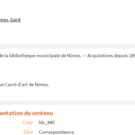
îmes, Gard
nicipalité de Génolhac.
yal.
e la bibliothèque municipale de Nîmes. — Acquisitions depuis 18
e d'application de l'artillerie et du génie de M...
ue Carré d'art de Nîmes.
.»
entation du contenu
Cote
Ms_840
.
Titre
Correspondance.