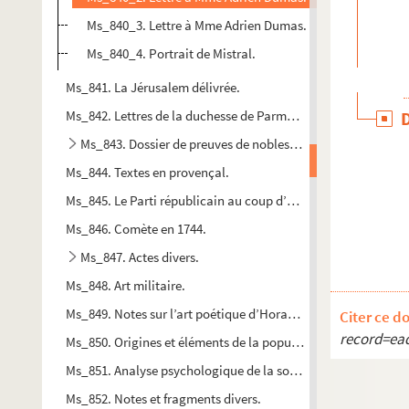
Ms_840_3. Lettre à Mme Adrien Dumas.
Ms_840_4. Portrait de Mistral.
Ms_841. La Jérusalem délivrée.
Ms_842. Lettres de la duchesse de Parme au poète Jean Rebo
Ms_843. Dossier de preuves de noblesse fournies par la fami
Ms_844. Textes en provençal.
Ms_845. Le Parti républicain au coup d’Etat : conférence à l
Ms_846. Comète en 1744.
Ms_847. Actes divers.
Ms_848. Art militaire.
Ms_849. Notes sur l’art poétique d’Horace et de Boileau.
Citer ce d
record=ea
Ms_850. Origines et éléments de la population gallo-romain
Ms_851. Analyse psychologique de la sonate op. 27 n°2 en Ut# 
Ms_852. Notes et fragments divers.