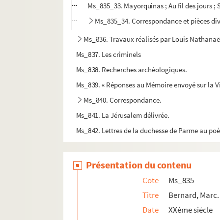
Ms_835_33. Mayorquinas ; Au fil des jours ; 
Ms_835_34. Correspondance et pièces div
Ms_836. Travaux réalisés par Louis Nathanaël R
Ms_837. Les criminels
Ms_838. Recherches archéologiques.
Ms_839. « Réponses au Mémoire envoyé sur la Vi
Ms_840. Correspondance.
Ms_841. La Jérusalem délivrée.
Ms_842. Lettres de la duchesse de Parme au po
Ms_843. Dossier de preuves de noblesse fourni
Ms_844. Textes en provençal.
Présentation du contenu
Ms_845. Le Parti républicain au coup d’Etat : c
Cote
Ms_835
Ms_846. Comète en 1744.
Titre
Bernard, Marc.
Ms_847. Actes divers.
Date
XXème siècle