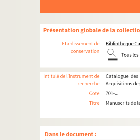
Ms_835_6. La Cendre.
Ms_835_7. Réflexions et notes diverses.
Ms_835_8. Les Chardonnerets ou L'Art vivan
Présentation globale de la collecti
Ms_835_9. La clef.
Etablissement de
Bibliothèque Ca
Ms_835_10. La Dame et les compagnons.
conservation
Tous les
Ms_835_11. Pièces diverses.
Ms_835_12. Et patati et patata. Pièce en un 
Intitulé de l'instrument de
Catalogue des 
Ms_835_13. Trois pièces.
recherche
Acquisitions de
Ms_835_14. Deux pièces.
Cote
701-...
Ms_835_15. Les Métamorphoses d'Ovide. Pi
Titre
Manuscrits de l
Ms_835_16. La Mort de la bien-aimée.
Ms_835_17. Pareil à des enfants. Feuilleton.
Ms_835_18. Pièces diverses.
Dans le document :
Ms_835_18_1. L'Oiseau blessé.