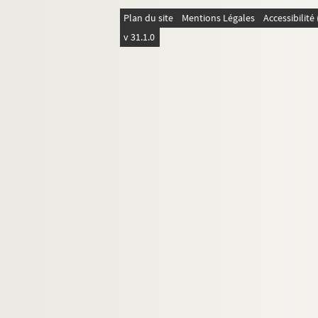
Ms_863. Cote vide.
Plan du site
Mentions Légales
Accessibilit
Ms_864. Décoration de l'émail.
v 31.1.0
Ms_865. Recueil de pratique et de formules : droit
Ms_866. Recueil factice.
Ms_867. Les poésies lyriques rassemblées ou écr
Ms_868. Cahier personnel.
Ms_869. Cours d’arithmétique, 1880-1881 : deux
Ms_870. Fonds Lucien Coutaud
Ms_871. Notes sur Alexandre Ducros.
Ms_872. La Prométhéide.
Ms_873. Cote non utilisée
Ms_874. Parterre littéraire.
Ms_875. Recueil d'inscriptions grecques.
Ms_876. Philosophus in utramque partem.