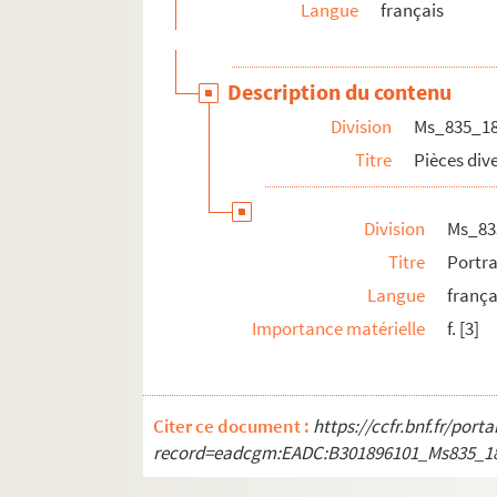
Ms_848. Art militaire.
Langue
français
Ms_849. Notes sur l’art poétique d’Horace et de
Ms_850. Origines et éléments de la population 
Description du contenu
Ms_851. Analyse psychologique de la sonate op. 2
Division
Ms_835_1
Ms_852. Notes et fragments divers.
Titre
Pièces div
Ms_853. Sociologie socialiste.
Ms_854. Cours de droit romain.
Division
Ms_83
Ms_855. Liste de personnes auxquelles le Burea
Titre
Portra
Ms_856. Cours d’instruction religieuse sous la di
Langue
frança
Ms_857. Recueil de jurisprudence.
Importance matérielle
f. [3]
Ms_858. Catalogue des livres anciens et modern
Ms_859. Nouveau système du monde, établi sur le p
Ms_860. Documents divers.
Citer ce document :
https://ccfr.bnf.fr/por
record=eadcgm:EADC:B301896101_Ms835_1
Ms_861. Comptes des oeuvres de la Sainte-Enf
Ms_862. Le chant du cœur fidèle.