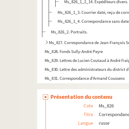
Ms_826_1_2_14. Expéditeurs divers.
Ms_826_1_3. Courrier daté, reçu de corr
Ms_826_1_4. Correspondance sans date e
Ms_826_2. Portraits.
Ms_827. Correspondance de Jean-François S
Ms_828. Fonds Sully-André Peyre
Ms_829. Lettres de Lucien Coutaud à André Fra
Ms_830. Lettre des administrateurs du district d
Ms_831. Correspondance d'Armand Coussens
Ms_832. Lettres à Alice Poirier.
Présentation du contenu
Ms_833. Monographie de la Porte d’Auguste et 
Ms_834. Recueil Séguier
Cote
Ms_826
Ms_835. Bernard, Marc. Manuscrits.
Titre
Correspondance
Langue
russe
Ms_836. Travaux réalisés par Louis Nathanaël R