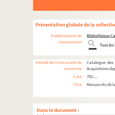
Ms_815. La Caverne des pestiférés.
Ms_816. La critique d’art chez Jean Paulhan.
Ms_817. Notes sur les familles Pintard et app
Présentation globale de la collecti
Ms_818. Papiers Liotard
Etablissement de
Bibliothèque Ca
Ms_819. « Elle et moi »
conservation
Ms_820. Documents divers relatifs à l’imprimeri
Tous les
Ms_821. Du Mans à Stettin.
Ms_822. Lettre à Pierre Lyautey.
Intitulé de l'instrument de
Catalogue des 
Ms_823. « Bibliotheca Botanica, sive Catalogus
recherche
Acquisitions de
Ms_824. Lettre d'Apollinaire à Lou
Cote
701-...
Ms_825. Jouhandeau, Marcel. Autographes
Titre
Manuscrits de l
Ms_826. Correspondance et portraits divers
Ms_826_1. Correspondance.
Dans le document :
Ms_826_1_1. Lettres autographes signée