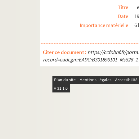
Titre
Le
Ms_852. Notes et fragments divers.
Date
1
Ms_853. Sociologie socialiste.
Importance matérielle
6 
Ms_854. Cours de droit romain.
Ms_855. Liste de personnes auxquelles le Burea
Ms_856. Cours d’instruction religieuse sous la di
Citer ce document :
https://ccfr.bnf.fr/por
Ms_857. Recueil de jurisprudence.
record=eadcgm:EADC:B301896101_Ms826_1
Ms_858. Catalogue des livres anciens et modern
Ms_859. Nouveau système du monde, établi sur le p
Plan du site
Mentions Légales
Accessibilit
Ms_860. Documents divers.
v 31.1.0
Ms_861. Comptes des oeuvres de la Sainte-Enf
Ms_862. Le chant du cœur fidèle.
Ms_863. Cote vide.
Ms_864. Décoration de l'émail.
Ms_865. Recueil de pratique et de formules : droit