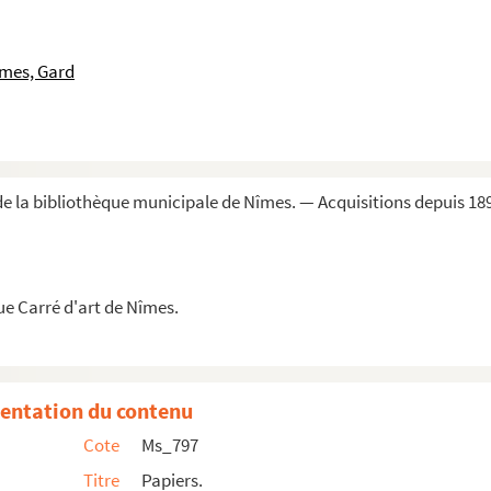
îmes, Gard
e la bibliothèque municipale de Nîmes. — Acquisitions depuis 18
ue Carré d'art de Nîmes.
VIIIe siècle.
tante du Languedoc sous le règne de Louis XIII.
entation du contenu
gique.
Cote
Ms_797
ècle.
Titre
Papiers.
mie de Nîmes.