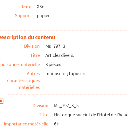
Date
XXe
et leurs conséquences.
Support
papier
.
Description du contenu
Division
Ms_797_3
Titre
Articles divers.
portance matérielle
8 pièces
Autres
manuscrit ; tapuscrit
caractéristiques
matérielles
Division
Ms_797_3_5
Titre
Historique succint de l'Hôtel de l'Ac
re de la région de programme Languedoc-Roussillon.
Importance matérielle
6 f.