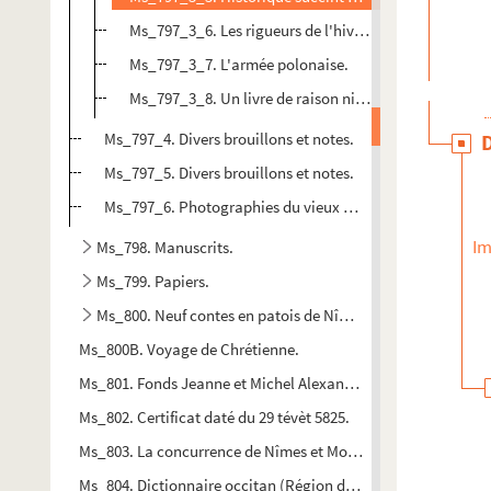
Ms_797_3_6. Les rigueurs de l'hiver à Nîmes en 1709 
Ms_797_3_7. L'armée polonaise.
Ms_797_3_8. Un livre de raison nimois du XVIIIe siècle
Ms_797_4. Divers brouillons et notes.
Ms_797_5. Divers brouillons et notes.
Ms_797_6. Photographies du vieux Nîmes.
Im
Ms_798. Manuscrits.
Ms_799. Papiers.
Ms_800. Neuf contes en patois de Nîmes.
Ms_800B. Voyage de Chrétienne.
Ms_801. Fonds Jeanne et Michel Alexandre
Ms_802. Certificat daté du 29 tévèt 5825.
Ms_803. La concurrence de Nîmes et Montpellier dans le cad
Ms_804. Dictionnaire occitan (Région de Béziers).