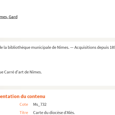
en droit et avocat au siège présidial de Nîmes, ...
îmes, Gard
e.
e la bibliothèque municipale de Nîmes. — Acquisitions depuis 18
sur bateaux à construire sur le petit Rhône, à...
e la Maison Carrée pour isoler ce monument du co...
ue Carré d'art de Nîmes.
es les limites de la culture de l’olivier.
entation du contenu
n 1821.
Cote
Ms_732
rais et de la robine depuis le pont d’Espeyran...
Titre
Carte du diocèse d’Alès.