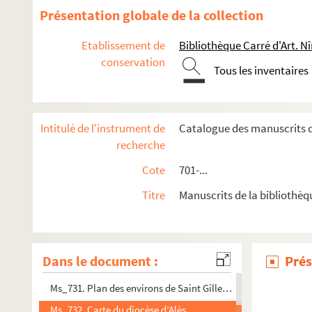
Ms_718. Contrat de mariage du sieur Jehan Jaussaud, docteur 
Présentation globale de la collection
Ms_719. La barbarie contre la civilisation. Épopée.
Etablissement de
Bibliothèque Carré d'Art. N
Ms_720. Testament de Bernard Durand en langue d’Oc.
conservation
Tous les inventaires
Ms_721. « Description abrégée du département du Gard »
Ms_722. Carte itinéraire en couleur du département du Gard.
Ms_723. Projet de promenade sur la place du Temple à Anduz
Intitulé de l'instrument de
Catalogue des manuscrits d
Ms_724. « Plan, coupes et élevation d’un pont en charpente et 
recherche
Ms_725. « Plan général des démolitions à faire au pourtour d
Cote
701-...
Ms_726. Cours de fortifications et d'art militaire.
Titre
Manuscrits de la bibliothèq
Ms_727. Coupes de la Maison Carrée.
Ms_728. Coupes des arènes de Nîmes.
Ms_729. Carte du département du Gard sur laquelle ont été tracé
Dans le document :
Prés
Ms_730. Plan des fouilles faites autour de la Maison Carrée e
Ms_731. Plan des environs de Saint Gilles, de la partie des ma
Ms_732. Carte du diocèse d’Alès.