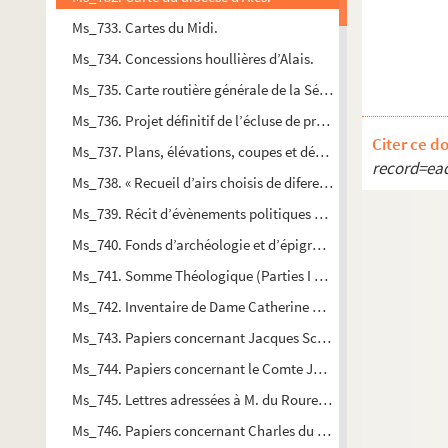
Ms_733. Cartes du Midi.
Ms_734. Concessions houllières d’Alais.
Ms_735. Carte routière générale de la Sénéchaussée de Beauc
Ms_736. Projet définitif de l’écluse de prise d’eau, murs de q
Citer ce d
Ms_737. Plans, élévations, coupes et détails relatifs au projet
record=ea
Ms_738. « Recueil d’airs choisis de diferens autheurs transpose
Ms_739. Récit d’évènements politiques et historiques relatifs s
Ms_740. Fonds d’archéologie et d’épigraphie grecques.
Ms_741. Somme Théologique (Parties I et II).
Ms_742. Inventaire de Dame Catherine de Cheyron, veuve de 
Ms_743. Papiers concernant Jacques Scipion du Roure, consei
Ms_744. Papiers concernant le Comte Jacques-Louis du Roure 
Ms_745. Lettres adressées à M. du Roure, Marquis du Viviers,
Ms_746. Papiers concernant Charles du Roure (frère de M. du 