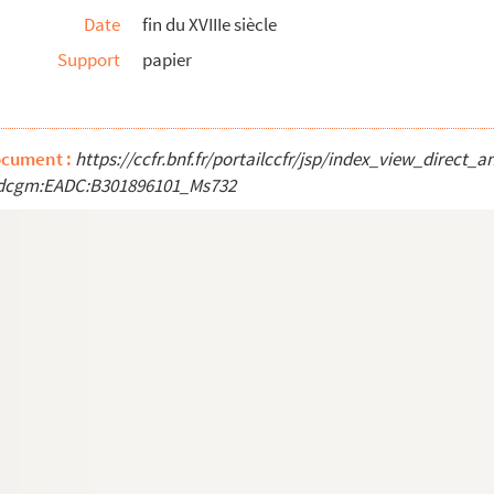
Date
fin du XVIIIe siècle
Support
papier
aire et Nîmes.
uai et ponts à construire pour l’achèvement du...
ocument :
https://ccfr.bnf.fr/portailccfr/jsp/index_view_direct_
 du pont en charpente à construire sur sur le...
dcgm:EADC:B301896101_Ms732
z pour la viele ».
urtout à la France sous la IIIe République (1...
noble François de Faure, seigneur de Fondamente.
ller d’honneur au présidial de Nîmes,.
et sa femme Gabrielle-Henriette de Viviers-Lansac...
 habitant Nîmes, rue dorée.
Roure de Nîmes), chanoine de Nîmes, guillotiné à...