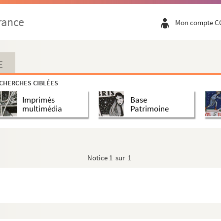
Poème provençal.
rance
Mon compte C
e Nimes du 16 août 1848 au 28 décembre 1851.
E
CHERCHES CIBLÉES
Imprimés
Base
ier et d’Alès
multimédia
Patrimoine
rché d’Avril des années 1600, 1601, 1602, 1603 e...
e.
tres.
Notice
1 sur 1
on du nouveau canal du Rhône.
al de Nîmes en faveur de Jehan Jossa.
cays, près d’Aigues Mortes, rendu par Etienne D...