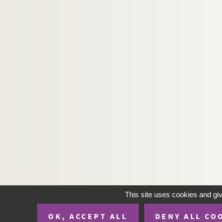
Ms_829. Lettres de Lucien Coutaud à André Fra
Ms_830. Lettre des administrateurs du district d
Ms_831. Correspondance d'Armand Coussens
Ms_832. Lettres à Alice Poirier.
Ms_833. Monographie de la Porte d’Auguste et 
Ms_834. Recueil Séguier
Ms_835. Bernard, Marc. Manuscrits.
Ms_836. Travaux réalisés par Louis Nathanaël R
Ms_837. Les criminels
Ms_838. Recherches archéologiques.
Ms_839. « Réponses au Mémoire envoyé sur la Vi
Ms_840. Correspondance.
Ms_841. La Jérusalem délivrée.
This site uses cookies and gi
Ms_842. Lettres de la duchesse de Parme au po
OK, ACCEPT ALL
DENY ALL CO