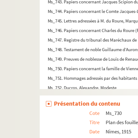
Ms_743. Papiers concernant Jacques Scipion du 
Ms_744. Papiers concernant le Comte Jacques-Lo
Ms_745. Lettres adressées à M. du Roure, Marqui
Ms_746. Papiers concernant Charles du Roure (fr
Ms_747. Registre du tribunal des Maréchaux de
Ms_748. Testament de noble Guillaume d’Aurons,
Ms_749. Preuves de noblesse de Louis de Renaud 
Ms_750. Papiers concernant la famille de Vienn
Ms_751. Hommages adressés par des habitants 
Ms_752. Ducros, Alexandre. Modeste
Ms_753. Estimation des maisons de l’amphithéâ
Présentation du contenu
Ms_754. Cours de cathéchisme.
Cote
Ms_730
Ms_755. Le colonel Paqueron, notice biographi
Titre
Plan des fouill
Ms_756. Papiers relatifs à la famille Raymond 
Date
Nîmes, 1915
Ms_757. Preuves de noblesse de Conrad de Ra