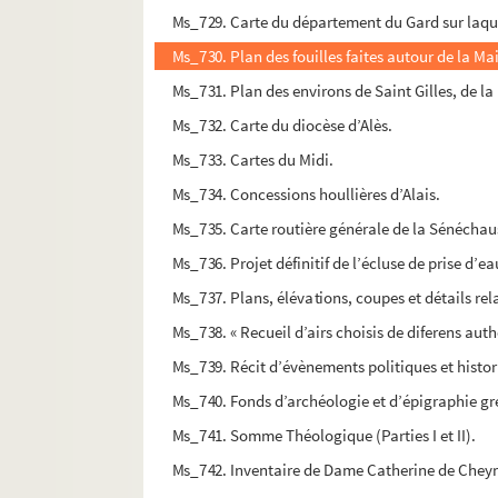
Ms_729. Carte du département du Gard sur laquelle
Ms_730. Plan des fouilles faites autour de la Ma
Ms_731. Plan des environs de Saint Gilles, de la
Ms_732. Carte du diocèse d’Alès.
Ms_733. Cartes du Midi.
Ms_734. Concessions houllières d’Alais.
Ms_735. Carte routière générale de la Sénéchau
Ms_736. Projet définitif de l’écluse de prise d’
Ms_737. Plans, élévations, coupes et détails rela
Ms_738. « Recueil d’airs choisis de diferens auth
Ms_739. Récit d’évènements politiques et historiq
Ms_740. Fonds d’archéologie et d’épigraphie gr
Ms_741. Somme Théologique (Parties I et II).
Ms_742. Inventaire de Dame Catherine de Cheyr