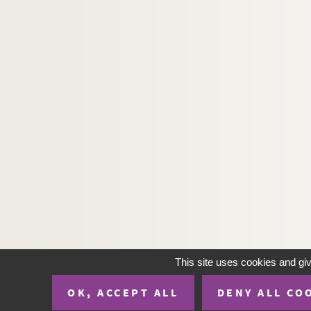
Ms_1222. Archives de Société d'horticulture 
Ms_1223. Livre de comptes de François Rouvièr
Ms_1224. Tableaux de géologie
Ms_1225. Dessins divers de petit et moyen fo
Ms_1226. Dessins divers de grand format
Ms_1227. Plan géométrique et mesurage fait par S
Ms_1228. Monuments de Nimes, par Albert Deca
Ms_1229. Dessins de petit et moyen format
Ms_1230. Livre de comptes de Jullian, négocian
Ms_1231. Lettre de Frédéric Mistral à Mme Adrie
Ms_1232. Louis Payen. La Victoire
Ms_1233. Lettre d'Alphonse Daudet probableme
This site uses cookies and gi
Ms_1234. Lettre deFrédéric mistral à Mme d'Arn
Ms_1235. Lettres deJean Paulhan à Charles Ma
OK, ACCEPT ALL
DENY ALL CO
Ms_1236. Lettres de Jean Paulhan