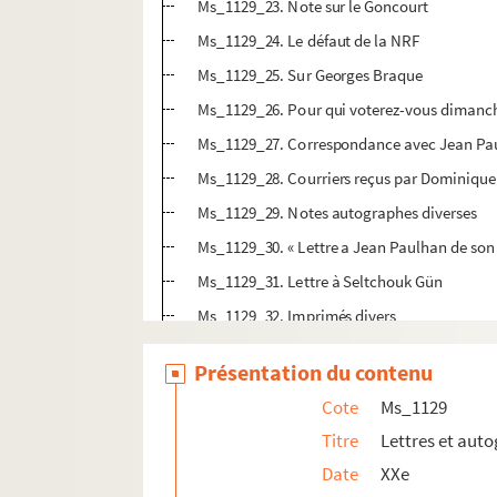
Ms_1129_23. Note sur le Goncourt
Ms_1129_24. Le défaut de la NRF
Ms_1129_25. Sur Georges Braque
Ms_1129_26. Pour qui voterez-vous dimanc
Ms_1129_27. Correspondance avec Jean Pa
Ms_1129_28. Courriers reçus par Dominique 
Ms_1129_29. Notes autographes diverses
Ms_1129_30. « Lettre a Jean Paulhan de son
Ms_1129_31. Lettre à Seltchouk Gün
Ms_1129_32. Imprimés divers
Ms_1130. Lettres à Pierre Boutang
Présentation du contenu
Ms_1131. Correspondance Alphonse Daudet
Cote
Ms_1129
Ms_1132. Lettres à Joannin Puy et pièces div
Titre
Lettres et aut
Ms_1133. « HEVRES CHRESTIENES ET DEVOTES. A 
Date
XXe
Ms_1134. Sentinelles, texte de Christian Nicaise