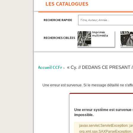
LES CATALOGUES
RECHERCHE RAPIDE
Imprimés
multimédia
RECHERCHES CIBLÉES
Accueil CCFr
« Cy. // DEDANS CE PRESANT // Liur
>
Une erreur est survenue. Si le message détaillé ne s'affic
Une erreur système est survenue sur
impossible.
javax.servlet.ServletException: j
org.xml.sax.SAXParseException; s