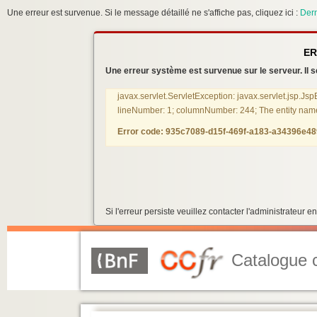
Une erreur est survenue. Si le message détaillé ne s'affiche pas, cliquez ici :
Dern
ER
Une erreur système est survenue sur le serveur. Il se
javax.servlet.ServletException: javax.servlet.jsp.Js
lineNumber: 1; columnNumber: 244; The entity name m
Error code: 935c7089-d15f-469f-a183-a34396e4
Si l'erreur persiste veuillez contacter l'administrateur
Catalogue c