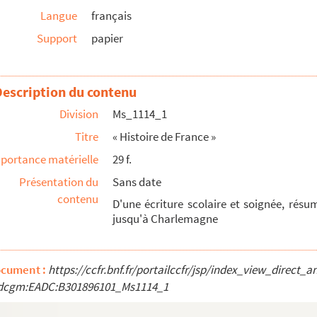
Langue
français
n]
Support
papier
Dépôt de Créances »
 eſtraicz tous. // les actes perpectuelz que i...
Description du contenu
Division
Ms_1114_1
Titre
« Histoire de France »
portance matérielle
29 f.
Présentation du
Sans date
contenu
D'une écriture scolaire et soignée, rés
jusqu'à Charlemagne
l de Nîmes
ocument :
https://ccfr.bnf.fr/portailccfr/jsp/index_view_direct_
dcgm:EADC:B301896101_Ms1114_1