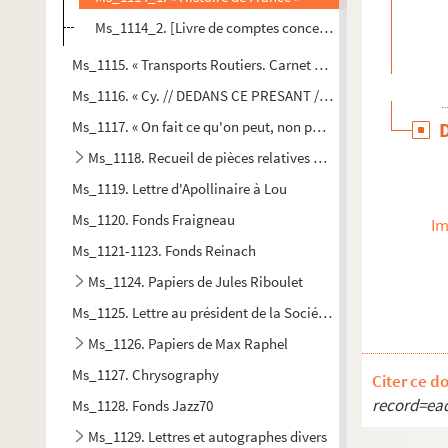
Ms_1114_2. [Livre de comptes concernant la famille Paye
Ms_1115. « Transports Routiers. Carnet d'Enregistrement de 
Ms_1116. « Cy. // DEDANS CE PRESANT // Liure ſont d'Eſcripz par
Ms_1117. « On fait ce qu'on peut, non pas ce qu'on veut. »
Ms_1118. Recueil de pièces relatives à la rhétorique
Ms_1119. Lettre d'Apollinaire à Lou
Ms_1120. Fonds Fraigneau
Im
Ms_1121-1123. Fonds Reinach
Ms_1124. Papiers de Jules Riboulet
Ms_1125. Lettre au président de la Société de secours mutue
Ms_1126. Papiers de Max Raphel
Ms_1127. Chrysography
Citer ce d
record=ea
Ms_1128. Fonds Jazz70
Ms_1129. Lettres et autographes divers