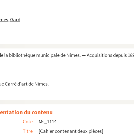
S Par S. Maupin » [Plan de la vieille et nouvelle ...
îmes, Gard
e la bibliothèque municipale de Nîmes. — Acquisitions depuis 18
n vers par Eugène Gazay, ancien professeur de rhé...
lume d'eau a la Ville de Nismes
ue Carré d'art de Nîmes.
entation du contenu
n Caucanas fils »
Cote
Ms_1114
Titre
[Cahier contenant deux pièces]