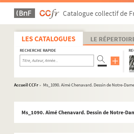
Ms_1062. Les Philippiques.
Catalogue collectif de F
Ms_1063. Carte hydrographique de la France, Avec Coupes des
Ms_1064. Planches dessinées et coloriées relatives au canal
Ms_1065. Lettre adressée à Monseigneur.
LES CATALOGUES
LE RÉPERTOIR
Ms_1066. Deux manuscrits relatifs à la succession du peintre
RECHERCHE RAPIDE
RE
Ms_1067. Petit poème désabusé.
Ms_1068. « Memoire. Consernant les reparations, defrichements
Ms_1069. Catalogue des Médailles du Cabinet de la Ville de N
Ms_1070. Extrait d'Opéra.
Accueil CCFr
Ms_1090. Aimé Chenavard. Dessin de Notre-Dame 
>
Ms_1071. « Résultat des Conférences Ecclésiastiques du Diocès
Ms_1072. Fonds Pierre Dupuy
Ms_1073. « Cours de Religion dirigé par Monsieur le pasteur De
Ms_1090. Aimé Chenavard. Dessin de Notre-Dam
Ms_1074. Fonds revues « Biòu y toros » & « Toros ».
Ms_1075. Lettres à Marcel Thiébaut.