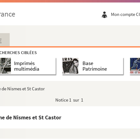
rance
Mon compte C
 principales Chaînes de Montagnes, Copiée d'après ...
 de Languedoc
E
 Charles Natoire.
CHERCHES CIBLÉES
Imprimés
Base
, pepinieres, & plantations que je fais annuelle...
multimédia
Patrimoine
îmes. 1ère partie contenant les médailles ancienn...
de Nismes et St Castor
e d'Usez, tenues en 1791 et les années suivantes...
Notice
1 sur 1
smons suivi par Rosalie Aliger. A Saint Géniès ...
e de Nismes et St Castor