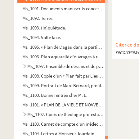
Ms_1091. Documents manuscrits concernant la réalisation de 
Ms_1092. Terres.
Ms_1093. (in)quiétude.
Ms_1094. Volte face.
Citer ce d
Ms_1095. « Plan de L'agau dans la partie qui doit être couvert
record=ea
Ms_1096. Plan aquarellé d'ouvrages à réaliser sur un canal : é
Ms_1097. Ensemble de dessins et de plans.
Ms_1098. Copie d'un « Plan fait par Lieutien Simon, arpenteur 
Ms_1099. Portrait de Marc Bernard, profil.
Ms_1100. Bonne rentrée cher M. E.
Ms_1101. « PLAN DE LA VIELE ET NOVVELLE FORTIFIcatION DALEZ
Ms_1102. Cours de théologie protestante.
Ms_1103. Carnet de compte d'un médecin de campagne
Ms_1104. Lettres à Monsieur Jourdain