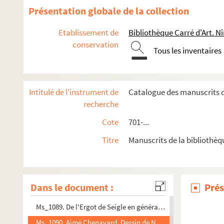
Ms_1076. Cours de Français, Anglais et Allemand.
Présentation globale de la collection
Ms_1077. « Selectæ Lucculentioresque Psalmorum Partes. In q
Etablissement de
Bibliothèque Carré d'Art. N
Ms_1078. Dossier constitué par Sheurer-Kestner concernan
conservation
Tous les inventaires
Ms_1079. Travaux réalisés par Louis Rossel lors de ses étude
Ms_1080. Notes manuscrites autographes et documents rel
Ms_1081. Archives Marc Bernard
Intitulé de l'instrument de
Catalogue des manuscrits d
Ms_1082. Georges Reboul. Correspondance.
recherche
Ms_1083. Documents divers.
Cote
701-...
Ms_1084. On va.
Titre
Manuscrits de la bibliothèq
Ms_1085. Exil.
Ms_1086. Ensemble de plans et de dessins.
Ms_1087. Un pas de côté.
Dans le document :
Prés
Ms_1088. Lettre à Gabriel François de Brueys, baron d'Aigalie
Ms_1089. De l'Ergot de Seigle en général, Aux Intoxications d
Ms_1090. Aimé Chenavard. Dessin de Notre-Dame de Nismes e