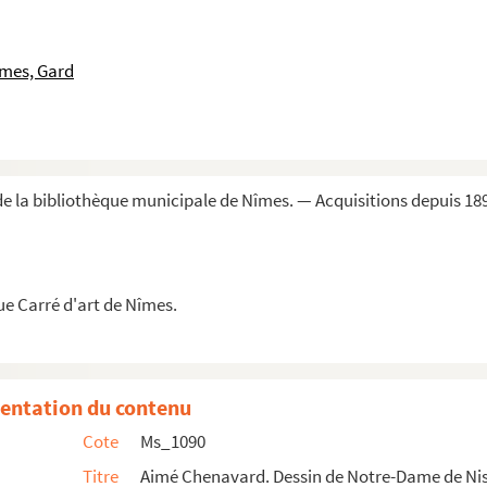
uatuor Classes ditributæ... ».
îmes, Gard
t le Monument des Jardies érigé en l'honneur de Gambe...
s au Prytanée militaire de La Flèche et à l'Ecole...
atifs à Raoul Stephan.
e la bibliothèque municipale de Nîmes. — Acquisitions depuis 18
ue Carré d'art de Nîmes.
entation du contenu
rs.
Cote
Ms_1090
e Pont Saint Esprit.
Titre
Aimé Chenavard. Dessin de Notre-Dame de Nis
t St Castor