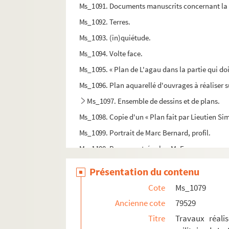
Ms_1091. Documents manuscrits concernant la ré
Ms_1092. Terres.
Ms_1093. (in)quiétude.
Ms_1094. Volte face.
Ms_1095. « Plan de L'agau dans la partie qui doi
Ms_1096. Plan aquarellé d'ouvrages à réaliser su
Ms_1097. Ensemble de dessins et de plans.
Ms_1098. Copie d'un « Plan fait par Lieutien Simo
Ms_1099. Portrait de Marc Bernard, profil.
Ms_1100. Bonne rentrée cher M. E.
Ms_1101. « PLAN DE LA VIELE ET NOVVELLE FORTIF
Présentation du contenu
Ms_1102. Cours de théologie protestante.
Cote
Ms_1079
Ms_1103. Carnet de compte d'un médecin de 
Ancienne cote
79529
Ms_1104. Lettres à Monsieur Jourdain
Titre
Travaux réali
Ms_1105. [Hercule d'Oranie]