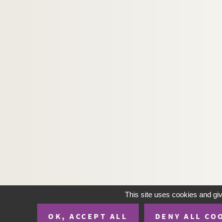
Ms_1179. Critique du nobiliaire de Provence pa
Ms_1180. Histoire héroïque et universelle de la
Ms_1181. Enceinte fortifiée. Presqu'île de Duco
Ms_1182. Archives du pasteur Paul Bentkovski
Ms_1183. Taux du poisson
Ms_1184. Cahier des recettes et dépenses de not
Ms_1185. Papiers de famille de Louis Payen
Ms_1186. Manuscrits d'Alphonse et Julia Dau
Ms_1187. Correspondance reçue par Alphonse
Ms_1188. Alphonse Daudet. Bompard et Tartarin 
Ms_1189. Léo Larguier. Les années sombres
Ms_1190. Lettres reçues par Pierre Dardailho
Ms_1191. Recueil de dessins et d'aquarelles de
This site uses cookies and gi
Ms_1192. Monuments historiques. Département 
OK, ACCEPT ALL
DENY ALL CO