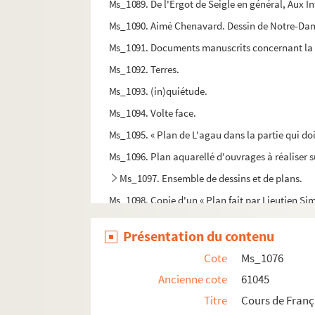
Ms_1089. De l'Ergot de Seigle en général, Aux In
Ms_1090. Aimé Chenavard. Dessin de Notre-Dam
Ms_1091. Documents manuscrits concernant la ré
Ms_1092. Terres.
Ms_1093. (in)quiétude.
Ms_1094. Volte face.
Ms_1095. « Plan de L'agau dans la partie qui doi
Ms_1096. Plan aquarellé d'ouvrages à réaliser su
Ms_1097. Ensemble de dessins et de plans.
Ms_1098. Copie d'un « Plan fait par Lieutien Simo
Ms_1099. Portrait de Marc Bernard, profil.
Présentation du contenu
Ms_1100. Bonne rentrée cher M. E.
Cote
Ms_1076
Ms_1101. « PLAN DE LA VIELE ET NOVVELLE FORTIF
Ancienne cote
61045
Ms_1102. Cours de théologie protestante.
Titre
Cours de Franç
Ms_1103. Carnet de compte d'un médecin de 