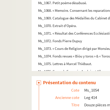
Ms_1067. Petit poème désabusé.
Ms_1068. « Memoire. Consernant les reparations,
Ms_1069. Catalogue des Médailles du Cabinet de 
Ms_1070. Extrait d'Opéra.
Ms_1071. « Résultat des Conférences Ecclésiasti
Ms_1072. Fonds Pierre Dupuy
Ms_1073. « Cours de Religion dirigé par Monsieur
Ms_1074. Fonds revues « Biòu y toros » & « Toros
Ms_1075. Lettres à Marcel Thiébaut.
Ms_1076. Cours de Français, Anglais et Alleman
Ms_1077. « Selectæ Lucculentioresque Psalmorum
Présentation du contenu
Ms_1078. Dossier constitué par Sheurer-Kest
Cote
Ms_1054
Ms_1079. Travaux réalisés par Louis Rossel lor
Ancienne cote
Leg 414
Ms_1080. Notes manuscrites autographes et 
Titre
Douze pièces m
Ms_1081. Archives Marc Bernard