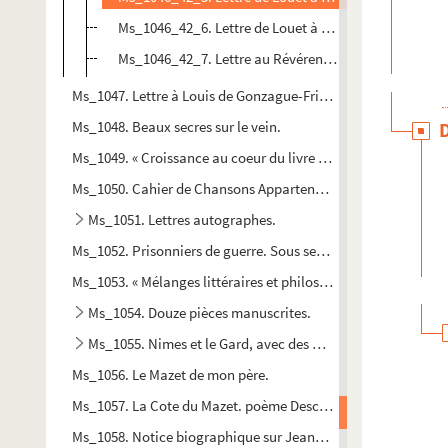
Ms_1046_42_6. Lettre de Louet à Madame de Baguet à
Ms_1046_42_7. Lettre au Révérend Père Tongas
Ms_1047. Lettre à Louis de Gonzague-Frick.
Ms_1048. Beaux secres sur le vein.
Ms_1049. « Croissance au coeur du livre un second livre se ~. 
Ms_1050. Cahier de Chansons Appartenant à François Chevali
Ms_1051. Lettres autographes.
Ms_1052. Prisonniers de guerre. Sous secteur Notre-Dame.
Ms_1053. « Mélanges littéraires et philosophiques. imprimés en
Ms_1054. Douze pièces manuscrites.
Ms_1055. Nimes et le Gard, avec des notes historiques et 
Ms_1056. Le Mazet de mon père.
Ms_1057. La Cote du Mazet. poème Descriptif.
Ms_1058. Notice biographique sur Jean-François Séguier.