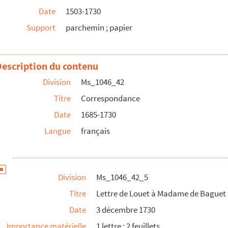
Date
1503-1730
 Paris
Support
parchemin ; papier
Description du contenu
»
Division
Ms_1046_42
er au 61ème D'infanterie 11ème Compagnie à Aix en P...
Titre
Correspondance
Date
1685-1730
Langue
français
 feuilletons dans le Journal l'Estafette de Vau...
topographiques.
Division
Ms_1046_42_5
Titre
Lettre de Louet à Madame de Baguet 
Date
3 décembre 1730
Importance matérielle
1 lettre ; 2 feuillets