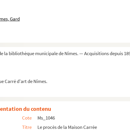
îmes, Gard
ins de la ville de Nimes contre Mrs de St Chapte père ...
t ordonnance de l'Intendant du 9 avril 1688
ion payée par la ville de Nîmes aux Pères Augustins
lle de Marseille] acheteur de la terre de Sieure apart...
e la bibliothèque municipale de Nîmes. — Acquisitions depuis 18
c des Augustins de Nimes contre Mons.r de St Chapte »
 somme de 2000 # faite par les R. P. augustins de Nis...
ville de Nimes »
ue Carré d'art de Nîmes.
 Palissa, prieur du couvent des Augustins de Nimes
ère Martineau
entation du contenu
 Marseille
Cote
Ms_1046
 Paris
Titre
Le procès de la Maison Carrée
 Paris