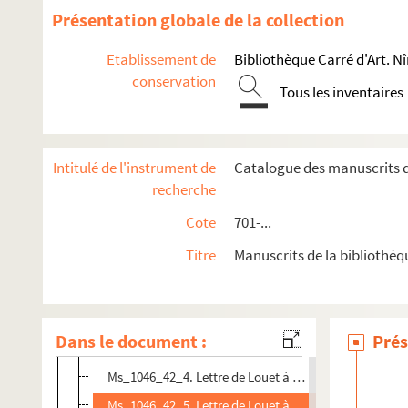
Ms_1046_33. Copie d'un arrêt du Roi
Présentation globale de la collection
Ms_1046_34. Assignation du sieur Clapier
Etablissement de
Bibliothèque Carré d'Art. N
Ms_1046_35. « Requette pour le sindic des religieux august
conservation
Ms_1046_36. Copie d'une Requête du frère Louis Tongas e
Tous les inventaires
Ms_1046_37. Certificat signé Ferrand à propos de la pens
Ms_1046_38. « Signification à Mr Baguet [banquier de la vi
Intitulé de l'instrument de
Catalogue des manuscrits d
Ms_1046_39. « Frais et droit expozés en l'afaire du sindi
recherche
Ms_1046_40. « Extrait de délibération et de quittance de la
Cote
701-...
Ms_1046_41. « Memoire pour le sindic des Augustins de la 
Titre
Manuscrits de la bibliothèq
Ms_1046_42. Correspondance
Ms_1046_42_1. Lettre de M. Ferrand au Révérend Père
Ms_1046_42_2. Lettre de Lamoignon de Basville au p
Dans le document :
Prés
Ms_1046_42_3. Lettre de Louet à Madame de Baguet à
Ms_1046_42_4. Lettre de Louet à Madame de Baguet à
Ms_1046_42_5. Lettre de Louet à Madame de Baguet à