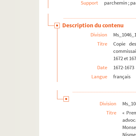
Support
parchemin ; pa
Ms_1046_37. Certificat signé Ferrand à prop
Ms_1046_38. « Signification à Mr Baguet [banq
Description du contenu
Ms_1046_39. « Frais et droit expozés en l'af
Division
Ms_1046_
Ms_1046_40. « Extrait de délibération et de q
Titre
Copie de
Ms_1046_41. « Memoire pour le sindic des Au
commissair
Ms_1046_42. Correspondance
1672 et 16
Ms_1047. Lettre à Louis de Gonzague-Frick.
Date
1672-1673
Langue
français
Ms_1048. Beaux secres sur le vein.
Ms_1049. « Croissance au coeur du livre un secon
Ms_1050. Cahier de Chansons Appartenant à Fra
Division
Ms_10
Ms_1051. Lettres autographes.
Titre
« Pre
Ms_1052. Prisonniers de guerre. Sous secteur 
advoc
Ms_1053. « Mélanges littéraires et philosophique
Monsei
Ms_1054. Douze pièces manuscrites.
Nisme