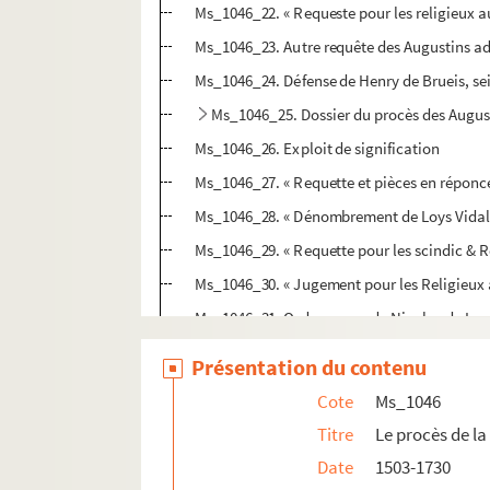
Ms_1046_22. « Requeste pour les religieux a
Ms_1046_23. Autre requête des Augustins ad
Ms_1046_24. Défense de Henry de Brueis, sei
Ms_1046_25. Dossier du procès des August
Ms_1046_26. Exploit de signification
Ms_1046_27. « Requette et pièces en réponce
Ms_1046_28. « Dénombrement de Loys Vidal ha
Ms_1046_29. « Requette pour les scindic & Re
Ms_1046_30. « Jugement pour les Religieux a
Ms_1046_31. Ordonnance de Nicolas de La
Ms_1046_32. Ordonnance de Nicolas de La
Présentation du contenu
Ms_1046_33. Copie d'un arrêt du Roi
Cote
Ms_1046
Ms_1046_34. Assignation du sieur Clapier
Titre
Le procès de l
Ms_1046_35. « Requette pour le sindic des re
Date
1503-1730
Ms_1046_36. Copie d'une Requête du frère L