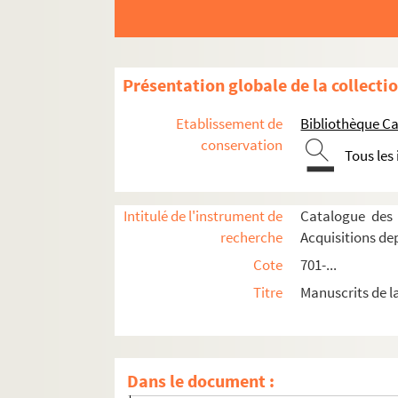
Ms_1044. La fatigue de l'aube.
Ms_1045. Offrande au matin.
Ms_1046. Le procès de la Maison Carrée
Présentation globale de la collecti
Ms_1046_1. Extraict des droits et fermes pou
Etablissement de
Bibliothèque Ca
Ms_1046_2. « Quitance pour sieur Pierre Bo
conservation
Tous les
Ms_1046_3. « Bail à inféodation pour M.e Fra
Ms_1046_4. « Achat de moitié de la Maison C
Intitulé de l'instrument de
Catalogue des 
Ms_1046_5. Copie des registres sur les vente
recherche
Acquisitions de
Ms_1046_6. « Mémoire d'une fondation pour l
Cote
701-...
Ms_1046_7. « Plan fait par l'ordre de Mgr l'i
Titre
Manuscrits de l
Ms_1046_8. « Décret pour dame Dauriole sur 
Ms_1046_9. « Extrait des registres du Conseil
Ms_1046_10. Ordonnance de Claude Bazin, se
Dans le document :
Ms_1046_11. Extrait des Registres du Consei