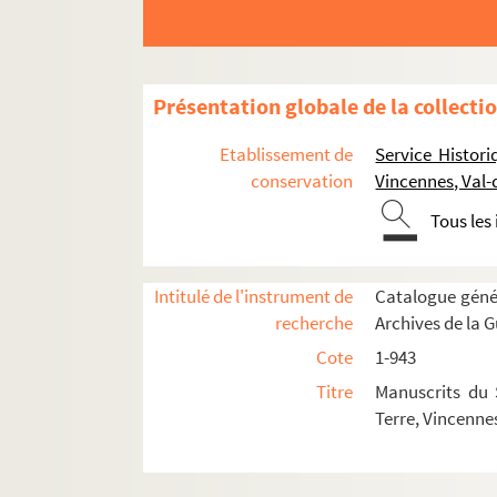
270. « Mémoire de tout ce que j'ai vu, exéc
271. « Mémoire des campagnes du général de
272. Journal des opérations de la division F
Présentation globale de la collecti
o
273. 1
Précis des opérations de la brigade M
Etablissement de
Service Histori
274. « Sur la bataille de Fleurus gagnée par
conservation
Vincennes, Val
o
275. 1
Journal du siège de Gertruydenberg,
Tous les
276. « Journal historique de ladite division (
277-278. « Mémoire historique et militaire
Intitulé de l'instrument de
Catalogue génér
279. « Canevas d'un journal militaire » (C
recherche
Archives de la 
280. « Opérations des armées du Nord et de 
Cote
1-943
281. Lettre aux rédacteurs de la
Gazette fran
Titre
Manuscrits du 
282. « Opérations des différentes divisions 
Terre, Vincenne
283. « Mémoire historique des événements qu
284. « Journal du siège soutenu par les Autri