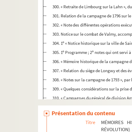
300. « Retraite de Limbourg sur la Lahn », du
301. Relation de la campagne de 1796 sur le 
302. « Note des différentes opérations exécu
303. Notice sur le combat de Valmy, accompa
o
304. 1
« Notice historique sur la ville de 
o
o
305. 1
Programme ; 2
notes qui ont servi 
306. « Mémoire historique de la campagne d
307. « Relation du siège de Longwy et des évé
308. « Notes sur la campagne de 1793 », par 
309. « Quelques considérations sur la prise 
310. « Campagnes du général de division Ambe
311. Événements militaires en Allemagne et r
Présentation du contenu
312. « Aperçu des moyens qui pourront empêch
Titre
MÉMOIRES HI
313. « Journal de ce qui s'est passé devant 
RÉVOLUTION)