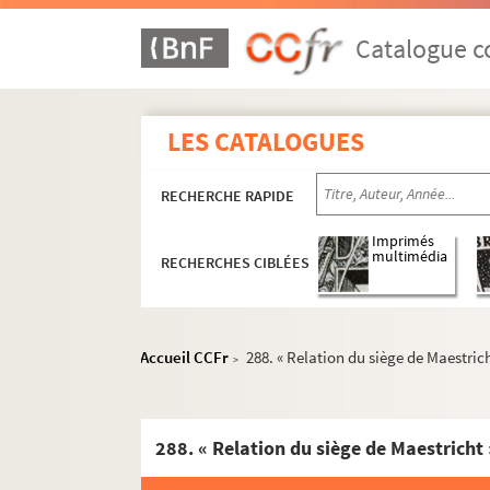
255. « Observations sur la pétition présenté
256. « Mémoire sur les événements du siège de
Catalogue co
257. « Détails historiques sur les marches 
258. « Pétition prononcée à la barre de la Co
LES CATALOGUES
259. Notes sur la première campagne de l'ar
260. « Notes sur la guerre de la Révolution e
RECHERCHE RAPIDE
261. « Compte rendu par le lieutenant général
262. Relation de la bataille de Jemmapes
Imprimés
multimédia
RECHERCHES CIBLÉES
263. « Notes sur la campagne de 1792, par Ch
264. « Notes sur les campagnes de 1792 et de
265. « Détails sur le siège de Valenciennes (
Accueil CCFr
288. « Relation du siège de Maestric
>
266. « Extrait du journal du citoyen Gobert, c
267. « Bataille d'Hondschoote », par le lieu
268. Relation des opérations de l'artillerie d
288. « Relation du siège de Maestricht 
269. Notes pour servir à la rédaction de la