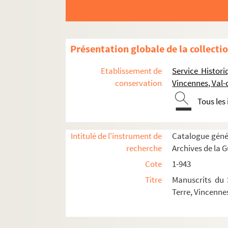
Présentation globale de la collecti
Etablissement de
Service Histori
conservation
Vincennes, Val
Tous les
MÉMOIRES HISTORIQUES
MÉMOIRES HISTORIQUES DE LA PÉRIODE MOD
Intitulé de l'instrument de
Catalogue génér
recherche
Archives de la 
254. « Mémoire donné par le maréchal Rocham
Cote
1-943
255. « Observations sur la pétition présenté
Titre
Manuscrits du 
256. « Mémoire sur les événements du siège de
Terre, Vincenne
257. « Détails historiques sur les marches 
258. « Pétition prononcée à la barre de la Co