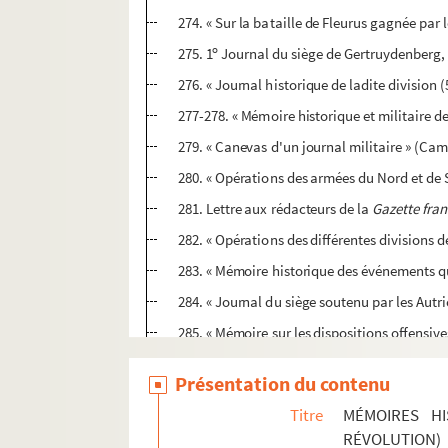
274. « Sur la bataille de Fleurus gagnée par
o
275. 1
Journal du siège de Gertruydenberg,
276. « Journal historique de ladite division (
277-278. « Mémoire historique et militaire
279. « Canevas d'un journal militaire » (C
280. « Opérations des armées du Nord et de 
281. Lettre aux rédacteurs de la
Gazette fran
282. « Opérations des différentes divisions 
283. « Mémoire historique des événements qu
284. « Journal du siège soutenu par les Autri
285. « Mémoire sur les dispositions offensive
286. « Sièges faits par l'armée du Nord à l
Présentation du contenu
287. Relations des sièges de Charleroi, Lan
Titre
MÉMOIRES HI
288. « Relation du siège de Maestricht », av
RÉVOLUTION)