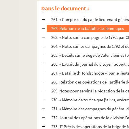
259. Notes sur la première campagne de l'ar
Dans le document :
260. « Notes sur la guerre de la Révolution e
261. « Compte rendu par le lieutenant général
262. Relation de la bataille de Jemmapes
263. « Notes sur la campagne de 1792, par Ch
264. « Notes sur les campagnes de 1792 et de
265. « Détails sur le siège de Valenciennes (
266. « Extrait du journal du citoyen Gobert, c
267. « Bataille d'Hondschoote », par le lieu
268. Relation des opérations de l'artillerie d
269. Notes pour servir à la rédaction de la
270. « Mémoire de tout ce que j'ai vu, exéc
271. « Mémoire des campagnes du général de
272. Journal des opérations de la division F
o
273. 1
Précis des opérations de la brigade M