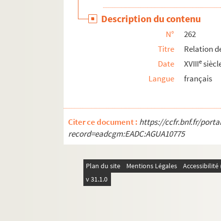
289. « Analyse des différentes victoires remp
Description du contenu
290. « Journal historique de la campagne de 
N°
262
291. « Mémoires militaires du général de di
Titre
Relation d
292. « Compte rendu par le général de divisi
e
Date
XVIII
siècl
293. Campagnes des armées du Nord, des Arde
Langue
français
294. « Exposé des opérations de l'armée du
295. Rapport des marches et actions du corp
296. Journal de la campagne de l'an IV à l'a
Citer ce document :
https://ccfr.bnf.fr/por
297. Note sur les opérations de l'armée de 
record=eadcgm:EADC:AGUA10775
298. Précis des opérations de l'armée de S
299. « Relation de l'affaire de Limbourg sur 
Plan du site
Mentions Légales
Accessibilit
300. « Retraite de Limbourg sur la Lahn », du
v 31.1.0
301. Relation de la campagne de 1796 sur le 
302. « Note des différentes opérations exécu
303. Notice sur le combat de Valmy, accompa