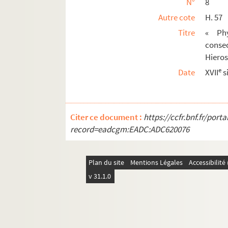
N°
8
Autre cote
H. 57
Titre
« Phy
conse
Hieros
e
Date
XVII
s
Citer ce document :
https://ccfr.bnf.fr/por
record=eadcgm:EADC:ADC620076
Plan du site
Mentions Légales
Accessibilit
v 31.1.0