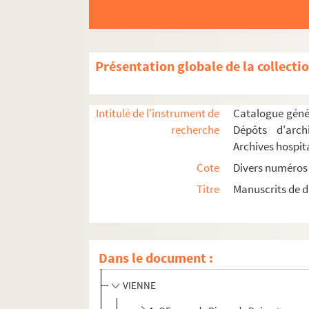
Présentation globale de la collecti
Intitulé de l'instrument de
Catalogue génér
recherche
Dépôts d'arch
AISNE
Archives hospit
ALPES (HAUTES-)
Cote
Divers numéros
CORRÈZE
Titre
Manuscrits de d
COTE-D'OR
GARONNE (HAUTE-)
ISÈRE
Dans le document :
GRENOBLE
VIENNE