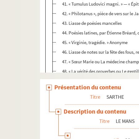
41. « Tumulus Ludovici magni. » — « Épit
42. « Philotanus », pièce de vers sur le 
43. Liasse de poésies mancelles
44. Poésies latines, par Étienne Bréard,
45. « Virginie, tragédie. » Anonyme
46. Liasse de notes sur la fête des fous, 
47. « Sœur Marie ou La médecine champê
48. « La vérité des proverbes ou Le gent
49. « Aminthe de Torquato Tasso, mis en 
Présentation du contenu
50. « L'agioteur manceau », comédie en 
Titre
SARTHE
51. « Explication de plusieurs proverbes
52. Trois sermons, peut-être de l'abbé R
Description du contenu
53. « Catalogue des personnes de la pro
Titre
LE MANS
54. « Histoire prodigieuse et admirable 
55. « Fauna Cenomanensis »