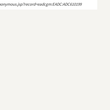
ct_anonymous.jsp?record=eadcgm:EADC:ADC610199