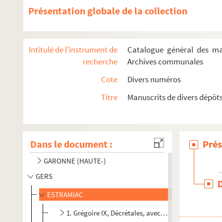
Présentation globale de la collection
ALPES (BASSES-)
ALPES (HAUTES-)
Intitulé de l'instrument de
Catalogue général des man
ALPES-MARITIMES
recherche
Archives communales
BOUCHES-DU-RHONE
Cote
Divers numéros
CANTAL
Titre
Manuscrits de divers dépôt
CREUSE
DROME
EURE-ET-LOIR
Dans le document :
Prés
GARD
GARONNE (HAUTE-)
GERS
ESTRAMIAC
1. Grégoire IX, Décrétales, avec glose