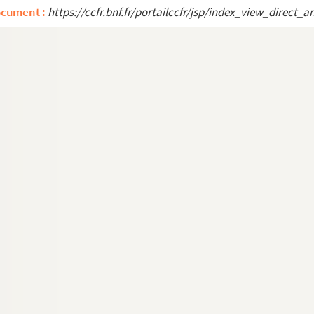
ocument :
https://ccfr.bnf.fr/portailccfr/jsp/index_view_dire