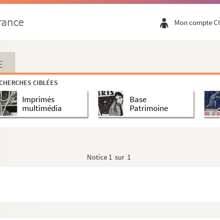
rance
Mon compte C
E
CHERCHES CIBLÉES
Imprimés
Base
multimédia
Patrimoine
Notice
1 sur 1