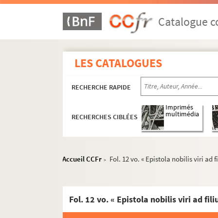
Catalogue co
LES CATALOGUES
RECHERCHE RAPIDE
Imprimés
multimédia
RECHERCHES CIBLÉES
ALPES (BASSES-)
Accueil CCFr
Fol. 12 vo. « Epistola nobilis viri ad 
>
ALPES (HAUTES-)
ALPES-MARITIMES
BOUCHES-DU-RHONE
CANTAL