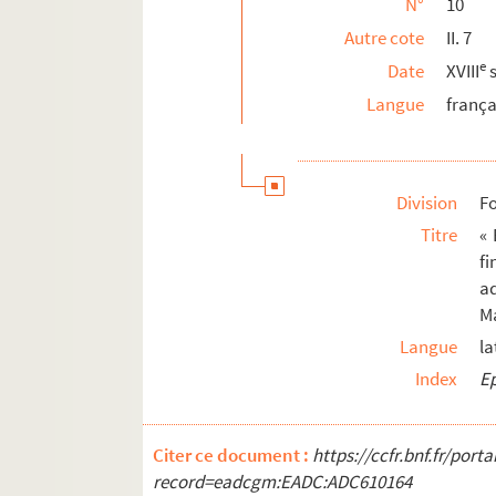
N°
10
Autre cote
II. 7
e
Date
XVIII
s
Langue
frança
Division
Fo
Titre
« 
fi
ad
Ma
Langue
la
Index
Ep
Citer ce document :
https://ccfr.bnf.fr/por
record=eadcgm:EADC:ADC610164