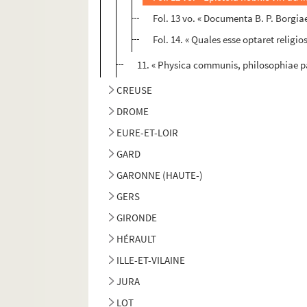
Fol. 13 vo. « Documenta B. P. Borg
Fol. 14. « Quales esse optaret religio
11. « Physica communis, philosophiae pars
CREUSE
DROME
EURE-ET-LOIR
GARD
GARONNE (HAUTE-)
GERS
GIRONDE
HÉRAULT
ILLE-ET-VILAINE
JURA
LOT