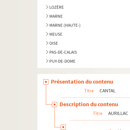
LOZÈRE
MARNE
MARNE (HAUTE-)
MEUSE
OISE
PAS-DE-CALAIS
PUY-DE-DOME
RHONE
SAONE-ET-LOIRE
Présentation du contenu
SARTHE
Titre
CANTAL
SEINE-INFÉRIEURE
Description du contenu
SOMME
Titre
AURILLAC
VIENNE (HAUTE-)
YONNE